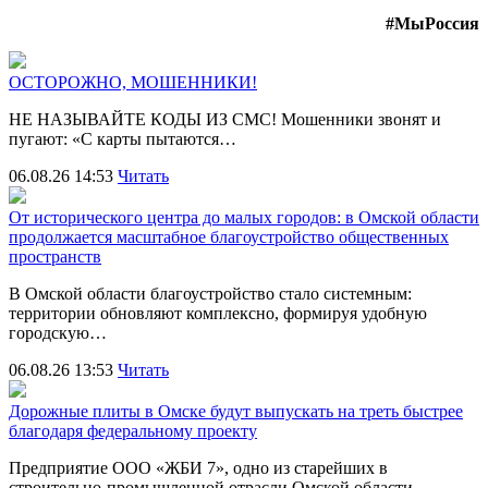
#МыРоссия
ОСТОРОЖНО, МОШЕННИКИ!
НЕ НАЗЫВАЙТЕ КОДЫ ИЗ СМС! Мошенники звонят и
пугают: «С карты пытаются…
06.08.26 14:53
Читать
От исторического центра до малых городов: в Омской области
продолжается масштабное благоустройство общественных
пространств
В Омской области благоустройство стало системным:
территории обновляют комплексно, формируя удобную
городскую…
06.08.26 13:53
Читать
Дорожные плиты в Омске будут выпускать на треть быстрее
благодаря федеральному проекту
Предприятие ООО «ЖБИ 7», одно из старейших в
строительно‑промышленной отрасли Омской области,