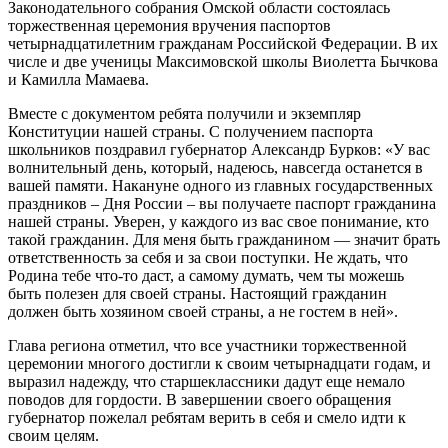
Законодательного собрания Омской области состоялась
торжественная церемония вручения паспортов
четырнадцатилетним гражданам Российской Федерации. В их
числе и две ученицы Максимовской школы Виолетта Бычкова
и Камилла Мамаева.
Вместе с документом ребята получили и экземпляр
Конституции нашей страны. С получением паспорта
школьников поздравил губернатор Александр Бурков: «У вас
волнительный день, который, надеюсь, навсегда останется в
вашей памяти. Накануне одного из главных государственных
праздников – Дня России – вы получаете паспорт гражданина
нашей страны. Уверен, у каждого из вас свое понимание, кто
такой гражданин. Для меня быть гражданином — значит брать
ответственность за себя и за свои поступки. Не ждать, что
Родина тебе что-то даст, а самому думать, чем ты можешь
быть полезен для своей страны. Настоящий гражданин
должен быть хозяином своей страны, а не гостем в ней».
Глава региона отметил, что все участники торжественной
церемонии многого достигли к своим четырнадцати годам, и
выразил надежду, что старшеклассники дадут еще немало
поводов для гордости. В завершении своего обращения
губернатор пожелал ребятам верить в себя и смело идти к
своим целям.