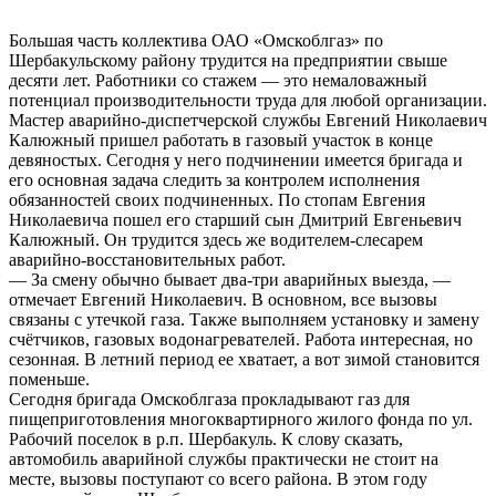
Большая часть коллектива ОАО «Омскоблгаз» по
Шербакульскому району трудится на предприятии свыше
десяти лет. Работники со стажем — это немаловажный
потенциал производительности труда для любой организации.
Мастер аварийно-диспетчерской службы Евгений Николаевич
Калюжный пришел работать в газовый участок в конце
девяностых. Сегодня у него подчинении имеется бригада и
его основная задача следить за контролем исполнения
обязанностей своих подчиненных. По стопам Евгения
Николаевича пошел его старший сын Дмитрий Евгеньевич
Калюжный. Он трудится здесь же водителем-слесарем
аварийно-восстановительных работ.
— За смену обычно бывает два-три аварийных выезда, —
отмечает Евгений Николаевич. В основном, все вызовы
связаны с утечкой газа. Также выполняем установку и замену
счётчиков, газовых водонагревателей. Работа интересная, но
сезонная. В летний период ее хватает, а вот зимой становится
поменьше.
Сегодня бригада Омскоблгаза прокладывают газ для
пищеприготовления многоквартирного жилого фонда по ул.
Рабочий поселок в р.п. Шербакуль. К слову сказать,
автомобиль аварийной службы практически не стоит на
месте, вызовы поступают со всего района. В этом году