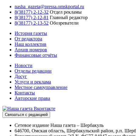
nasha_gazeta@pressa.omskportal.ru
8(38177) 2-12-32
Отдел рекламы
8(38177) 2-12-81
Главный редактор
8(38177) 2-13-52
Обозреватели
История газеты
От редактора
Наш коллектив
Архив номеров
Финансовые отчёты
Новости
Отделы редакции
Досуг
Услуги и реклама
Местное самоуправление
Контакты
Авторские права
Связаться с редакцией
Сетевое издание Наша газета – Шербакуль
646700, Омская область, Шербакульский район, р.п. Шерба