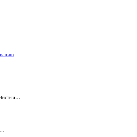
ованию
 «Чистый…
….