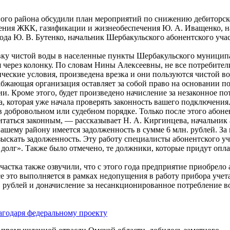
ого района обсудили план мероприятий по снижению дебиторско
ления ЖКК, газификации и жизнеобеспечения Ю. А. Иващенко, на
да Ю. В. Бутенко, начальник Шербакульского абонентского уча
ку чистой воды в населенные пункты Шербакульского муниципал
я через колонку. По словам Нины Алексеевны, не все потребител
ческие условия, произведена врезка и они пользуются чистой во
жающая организация оставляет за собой право на основании по
и. Кроме этого, будет произведено начисление за незаконное 
ба, которая уже начала проверять законность вашего подключен
 в добровольном или судебном порядке. Только после этого абон
читаться законным, — рассказывает Н. А. Киргинцева, начальни
нашему району имеется задолженность в сумме 6 млн. рублей. За
зыскать задолженность. Эту работу специалисты абонентского у
лг». Также было отмечено, те должники, которые придут оплач
частка также озвучили, что с этого года предприятие приобрел
Все это выполняется в рамках недопущения в работу прибора уче
. рублей и доначисление за несанкционированное потребление в
агодаря федеральному проекту