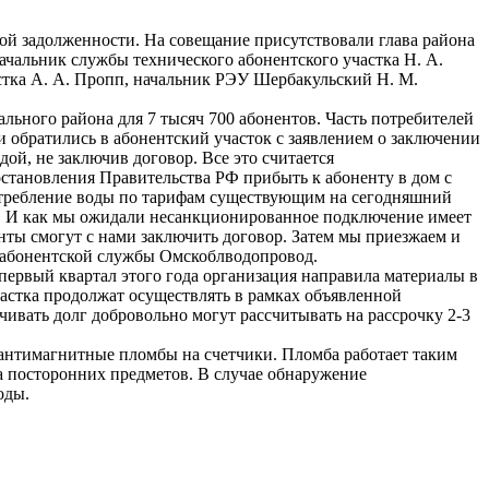
й задолженности. На совещание присутствовали глава района
чальник службы технического абонентского участка Н. А.
стка А. А. Пропп, начальник РЭУ Шербакульский Н. М.
ьного района для 7 тысяч 700 абонентов. Часть потребителей
и обратились в абонентский участок с заявлением о заключении
дой, не заключив договор. Все это считается
становления Правительства РФ прибыть к абоненту в дом с
потребление воды по тарифам существующим на сегодняшний
ия. И как мы ожидали несанкционированное подключение имеет
енты смогут с нами заключить договор. Затем мы приезжаем и
к абонентской службы Омскоблводопровод.
 первый квартал этого года организация направила материалы в
частка продолжат осуществлять в рамках объявленной
ивать долг добровольно могут рассчитывать на рассрочку 2-3
о антимагнитные пломбы на счетчики. Пломба работает таким
та посторонних предметов. В случае обнаружение
оды.