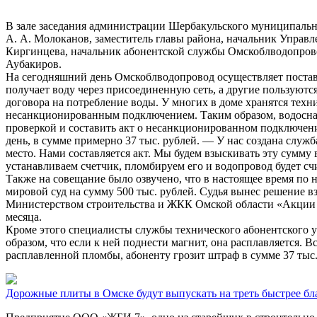
В зале заседания администрации Шербакульского муниципальн
А. А. Молоканов, заместитель главы района, начальник Управ
Киргинцева, начальник абонентской службы Омскоблводопрово
Аубакиров.
На сегодняшний день Омскоблводопровод осуществляет постав
получает воду через присоединенную сеть, а другие пользуютс
договора на потребление воды. У многих в доме хранятся техни
несанкционированным подключением. Таким образом, водоснаб
проверкой и составить акт о несанкционированном подключени
день, в сумме примерно 37 тыс. рублей. — У нас создана служ
место. Нами составляется акт. Мы будем взыскивать эту сумму
устанавливаем счетчик, пломбируем его и водопровод будет с
Также на совещание было озвучено, что в настоящее время по 
мировой суд на сумму 500 тыс. рублей. Судья вынес решение в
Министерством строительства и ЖКК Омской области «Акции до
месяца.
Кроме этого специалисты службы технического абонентского у
образом, что если к ней поднести магнит, она расплавляется. 
расплавленной пломбы, абоненту грозит штраф в сумме 37 тыс
Дорожные плиты в Омске будут выпускать на треть быстрее бл