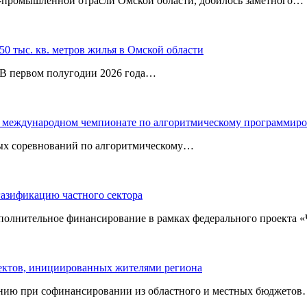
‑промышленной отрасли Омской области, добилось заметного…
0 тыс. кв. метров жилья в Омской области
. В первом полугодии 2026 года…
 в международном чемпионате по алгоритмическому программир
ных соревнований по алгоритмическому…
газификацию частного сектора
ополнительное финансирование в рамках федерального проекта
оектов, инициированных жителями региона
нию при софинансировании из областного и местных бюджетов