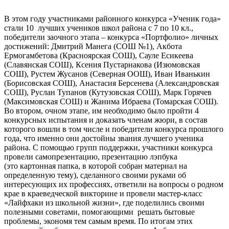
В этом году участниками районного конкурса «Ученик года»
стали 10 лучших учеников школ района с 7 по 10 кл.,
победители заочного этапа – конкурса «Портфолио» личных
достижений: Дмитрий Манега (СОШ №1), Акбота
Ермогамбетова (Красноярская СОШ), Сауле Есикеева
(Славянская СОШ), Ксения Пустарнакова (Изюмовская
СОШ), Рустем Жусанов (Северная ООШ), Иван Иванькин
(Борисовская СОШ), Анастасия Берсенева (Александровская
СОШ), Руслан Тупанов (Кутузовская СОШ), Марк Горячев
(Максимовская СОШ) и Жанима Ибраева (Томарская СОШ).
Во втором, очном этапе, им необходимо было пройти 4
конкурсных испытания и доказать членам жюри, в состав
которого вошли в том числе и победители конкурса прошлого
года, что именно они достойны звания лучшего ученика
района. С помощью групп поддержки, участники конкурса
провели самопрезентацию, презентацию лэпбука
(это картонная папка, в которой собран материал на
определенную тему), сделанного своими руками об
интересующих их профессиях, ответили на вопросы о родном
крае в краеведческой викторине и провели мастер-класс
«Лайфхаки из школьной жизни», где поделились своими
полезными советами, помогающими решать бытовые
проблемы, экономя тем самым время. По итогам этих