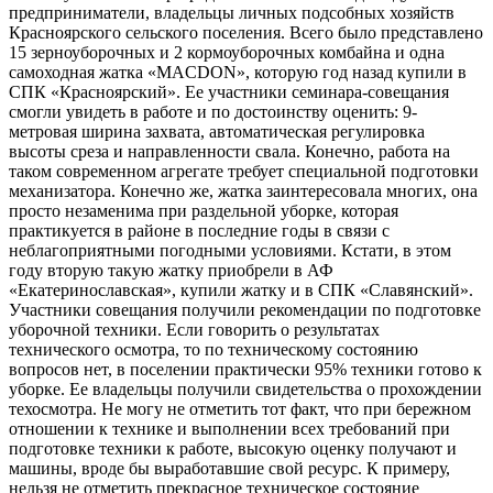
предприниматели, владельцы личных подсобных хозяйств
Красноярского сельского поселения. Всего было представлено
15 зерноуборочных и 2 кормоуборочных комбайна и одна
самоходная жатка «MACDON», которую год назад купили в
СПК «Красноярский». Ее участники семинара-совещания
смогли увидеть в работе и по достоинству оценить: 9-
метровая ширина захвата, автоматическая регулировка
высоты среза и направленности свала. Конечно, работа на
таком современном агрегате требует специальной подготовки
механизатора. Конечно же, жатка заинтересовала многих, она
просто незаменима при раздельной уборке, которая
практикуется в районе в последние годы в связи с
неблагоприятными погодными условиями. Кстати, в этом
году вторую такую жатку приобрели в АФ
«Екатеринославская», купили жатку и в СПК «Славянский».
Участники совещания получили рекомендации по подготовке
уборочной техники. Если говорить о результатах
технического осмотра, то по техническому состоянию
вопросов нет, в поселении практически 95% техники готово к
уборке. Ее владельцы получили свидетельства о прохождении
техосмотра. Не могу не отметить тот факт, что при бережном
отношении к технике и выполнении всех требований при
подготовке техники к работе, высокую оценку получают и
машины, вроде бы выработавшие свой ресурс. К примеру,
нельзя не отметить прекрасное техническое состояние