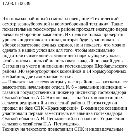
17.08.15 06:39
Что показал районный семинар-совещание «Технический
осмотр зерноуборочной и кормоуборочной техники». Такие
показательные техосмотры в районе проходят ежегодно перед
началом уборочной кампании. Их цель не только проверить
уровень подготовки техники, которая будет участвовать в
уборке и заготовке сочных кормов, но и показать, что можно
сделать в наших условиях для того, чтобы максимально
подготовить имеющийся машинный парк к уборке урожая,
чтобы потом с пользой использовать каждый погожий день.
Сегодня на учете в инспекции гостехнадзора Шербакульского
района 340 зерноуборочных комбайнов и 14 кормоуборочных
комбайнов, две самоходные жатки.
— Показательные техосмотры у нас в районе, — рассказывает
заместитель начальника отдела № 6 – начальник инспекции –
главный государственный инженер-инспектор гостехнадзора
Омской области А.С. Никоненко, — на базах коллективных
сельхозпредприятий и поселений района. В этом году он
прошел на базе СПК «Красноярский». В семинаре совещании
участвовали первый заместитель начальника гостехнадзора
Омской области А.Н. Пеньковский и начальник Управления
сельского хозяйства Н.А. Петрущенко.
Технику на техосмотр представили СПК и индивидуальные