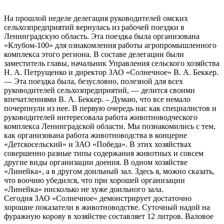
На прошлой неделе делегация руководителей омских
сельхозпредприятий вернулась из рабочей поездки в
Ленинградскую область. Эта поездка была организована
«Клубом-100» для ознакомления работы агропромышленного
комплекса этого региона. В составе делегации были
заместитель главы, начальник Управления сельского хозяйства
Н. А. Петрущенко и директор ЗАО «Солнечное» В. А. Беккер.
— Эта поездка была, безусловно, полезной для всех
руководителей сельхозпредприятий, — делится своими
впечатлениями В. А. Беккер. – Думаю, что все немало
почерпнули из нее. В первую очередь нас как специалистов и
руководителей интересовала работа животноводческого
комплекса Ленинградской области. Мы познакомились с тем,
как организована работа животноводства в концерне
«Детскосельский» и ЗАО «Победа». В этих хозяйствах
совершенно разные типы содержания животных и совсем
другие виды организации доения. В одном хозяйстве
«Линейка», а в другом доильный зал. Здесь я, можно сказать,
что воочию убедился, что при хорошей организации
«Линейка» нисколько не хуже доильного зала.
Сегодня ЗАО «Солнечное» демонстрирует достаточно
хорошие показатели в животноводстве. Суточный надой на
фуражную корову в хозяйстве составляет 12 литров. Валовое