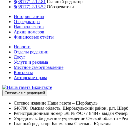
8(38177) 2-12-81
Главный редактор
8(38177) 2-13-52
Обозреватели
История газеты
От редактора
Наш коллектив
Архив номеров
Финансовые отчёты
Новости
Отделы редакции
Досуг
Услуги и реклама
Местное самоуправление
Контакты
Авторские права
Связаться с редакцией
Сетевое издание Наша газета – Шербакуль
646700, Омская область, Шербакульский район, р.п. Шерба
Регистрационный номер ЭЛ № ФС77-84847 выдан Федерал
Учредитель: бюджетное учреждение Омской области «Ред
Главный редактор: Башмакова Светлана Юрьевна