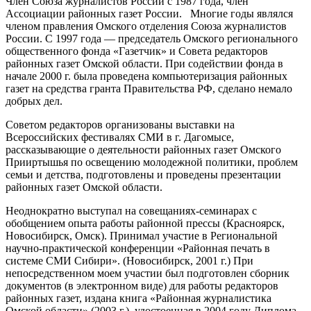
Член Союза журналистов России с 1987 года, член
Ассоциации районных газет России. Многие годы являлся
членом правления Омского отделения Союза журналистов
России. С 1997 года — председатель Омского регионального
общественного фонда «Газетчик» и Совета редакторов
районных газет Омской области. При содействии фонда в
начале 2000 г. была проведена компьютеризация районных
газет на средства гранта Правительства РФ, сделано немало
добрых дел.
Советом редакторов организованы выставки на
Всероссийских фестивалях СМИ в г. Дагомысе,
рассказывающие о деятельности районных газет Омского
Прииртышья по освещению молодежной политики, проблем
семьи и детства, подготовлены и проведены презентации
районных газет Омской области.
Неоднократно выступал на совещаниях-семинарах с
обобщением опыта работы районной прессы (Красноярск,
Новосибирск, Омск). Принимал участие в Региональной
научно-практической конференции «Районная печать в
системе СМИ Сибири». (Новосибирск, 2001 г.) При
непосредственном моем участии был подготовлен сборник
документов (в электронном виде) для работы редакторов
районных газет, издана книга «Районная журналистика
Омской области» (2003 г.), удостоенная в 2004 году Диплома