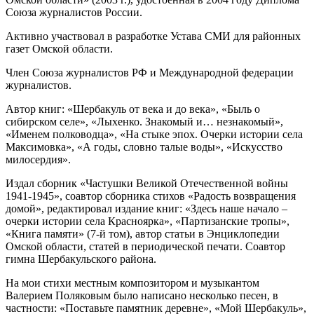
Союза журналистов России.
Активно участвовал в разработке Устава СМИ для районных
газет Омской области.
Член Союза журналистов РФ и Международной федерации
журналистов.
Автор книг: «Шербакуль от века и до века», «Быль о
сибирском селе», «Лыхенко. Знакомый и… незнакомый»,
«Именем полководца», «На стыке эпох. Очерки истории села
Максимовка», «А годы, словно талые воды», «Искусство
милосердия».
Издал сборник «Частушки Великой Отечественной войны
1941-1945», соавтор сборника стихов «Радость возвращения
домой», редактировал издание книг: «Здесь наше начало –
очерки истории села Красноярка», «Партизанские тропы»,
«Книга памяти» (7-й том), автор статьи в Энциклопедии
Омской области, статей в периодической печати. Соавтор
гимна Шербакульского района.
На мои стихи местным композитором и музыкантом
Валерием Поляковым было написано несколько песен, в
частности: «Поставьте памятник деревне», «Мой Шербакуль»,