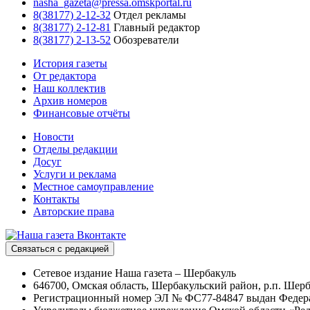
nasha_gazeta@pressa.omskportal.ru
8(38177) 2-12-32
Отдел рекламы
8(38177) 2-12-81
Главный редактор
8(38177) 2-13-52
Обозреватели
История газеты
От редактора
Наш коллектив
Архив номеров
Финансовые отчёты
Новости
Отделы редакции
Досуг
Услуги и реклама
Местное самоуправление
Контакты
Авторские права
Связаться с редакцией
Сетевое издание Наша газета – Шербакуль
646700, Омская область, Шербакульский район, р.п. Шерба
Регистрационный номер ЭЛ № ФС77-84847 выдан Федерал