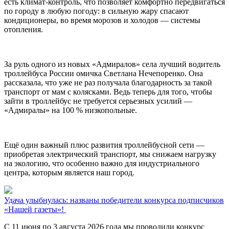
есть климат-контроль, что позволяет комфортно передвигаться
по городу в любую погоду: в сильную жару спасают
кондиционеры, во время морозов и холодов — системы
отопления.
За руль одного из новых «Адмиралов» села лучший водитель
троллейбуса России омичка Светлана Нечепоренко. Она
рассказала, что уже не раз получала благодарность за такой
транспорт от мам с колясками. Ведь теперь для того, чтобы
зайти в троллейбус не требуется серьезных усилий —
«Адмиралы» на 100 % низкопольные.
Ещё один важный плюс развития троллейбусной сети —
приобретая электрический транспорт, мы снижаем нагрузку
на экологию, что особенно важно для индустриального
центра, которым является наш город.
Удача улыбнулась: названы победители конкурса подписчиков
«Нашей газеты»!
С 11 июня по 3 августа 2026 года мы проводили конкурс