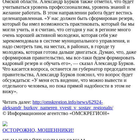
Омской области. Александр Бурков также отметил, что будет
учитываться уровень профессионализма, уровень знаний и
желание работать. В этом направлении работа будет вестись
целенаправленная. «У нас должен быть сформирован резерв,
который бы имел возможность практиковать, который бы мы
могли учить, и я считаю, что сегодня у нас в регионе много
очень хорошей активной молодежи, которая себя уже
зарекомендовала в системе муниципального управления, и
надо смотреть там, на местах, в районах, в городе ту
молодежь, которая готова дальше двигаться. Думаю, что, даже
сформировав правительство, мы все-таки будем формировать
кадровый резерв и обучать его», — сказал Александр Бурков.
Что касается вопроса, останется ли губернатор председателем
правительства, Александр Бурков пояснил, что вопрос будет
обсуждаться: «У меня есть видение, что можно вывести и
отдельного человека, но пока прямой надобности в этом не
вижу».
Читать далее:
http://omskregion.info/news/62924-
aleksandr_burkov_nameren_vvesti_v_sostav_regionaln/
© Информационное агентство «ОМСКРЕГИОН»
ОСТОРОЖНО, МОШЕННИКИ!