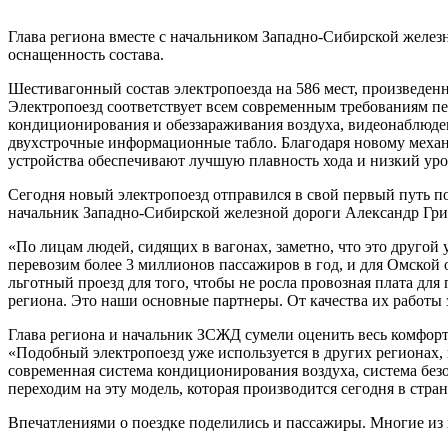
Глава региона вместе с начальником Западно-Сибирской желез
оснащенность состава.
Шестивагонный состав электропоезда на 586 мест, произведен
Электропоезд соответствует всем современным требованиям пе
кондиционирования и обеззараживания воздуха, видеонаблюде
двухстрочные информационные табло. Благодаря новому механ
устройства обеспечивают лучшую плавность хода и низкий уро
Сегодня новый электропоезд отправился в свой первый путь 
начальник Западно-Сибирской железной дороги Александр Гри
«По лицам людей, сидящих в вагонах, заметно, что это друго
перевозим более 3 миллионов пассажиров в год, и для Омской
льготный проезд для того, чтобы не росла провозная плата д
региона. Это наши основные партнеры. От качества их работы
Глава региона и начальник ЗСЖД сумели оценить весь комфорт 
«Подобный электропоезд уже используется в других регионах,
современная система кондиционирования воздуха, система без
переходим на эту модель, которая производится сегодня в ст
Впечатлениями о поездке поделились и пассажиры. Многие из ни