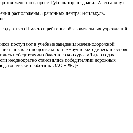
рской железной дороге. Губернатор поздравил Александру с
лении расположены 3 районных центра: Исилькуль,
ров.
оду заняла II место в рейтинге образовательных учреждений
ников поступают в учебные заведения железнодорожной
я по направлению деятельности «Научно-методические основы
ились победителями областного конкурса «Лидер года»,
агоги неоднократно становились победителями дорожных
й педагогический работник ОАО «РЖД».
…