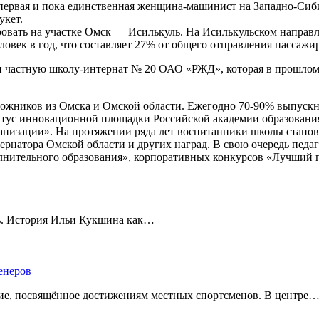
первая и пока единственная женщина-машинист на Западно-Сиби
укет.
ровать на участке Омск — Исилькуль. На Исилькульском направ
ловек в год, что составляет 27% от общего отправления пассажи
 частную школу-интернат № 20 ОАО «РЖД», которая в прошлом г
орожников из Омска и Омской области. Ежегодно 70-90% выпуск
атус инновационной площадки Российской академии образовани
анизации». На протяжении ряда лет воспитанники школы станов
ернатора Омской области и других наград. В свою очередь пед
полнительного образования», корпоративных конкурсов «Лучши
ть. История Ильи Кукшина как…
енеров
тие, посвящённое достижениям местных спортсменов. В центре