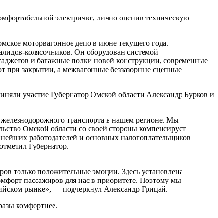
комфортабельной электричке, лично оценив техническую
мское моторвагонное депо в июне текущего года.
алидов-колясочников. Он оборудован системой
 гаджетов и багажные полки новой конструкции, современные
ют при закрытии, а межвагонные беззазорные сцепные
иняли участие Губернатор Омской области Александр Бурков и
о железнодорожного транспорта в нашем регионе. Мы
ельство Омской области со своей стороны компенсирует
рупнейших работодателей и основных налогоплательщиков
отметил Губернатор.
ров только положительные эмоции. Здесь установлена
омфорт пассажиров для нас в приоритете. Поэтому мы
ссийском рынке», — подчеркнул Александр Грицай.
 разы комфортнее.