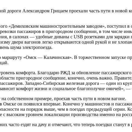
ной дороги Александром Грицаем проехали часть пути в новой 
ного «Демиховским машиностроительным заводом», поступил в о
ревозки пассажиров в пригородном сообщении, в том числе инв
ния, в салонах — удобные диваны с USB розетками для зарядки
изму двери вагонов легко открываются одной рукой и не хлопа
вень шума электропоезда.
по маршруту «Омск — Калачинская». В торжественном запуске пр
цай.
й уровень комфорта. Благодарю РЖД за обновление пассажирског
 области пригородное сообщение, конечно, очень важно. Правит
ля пассажиров. Западно-Сибирская железная дорога — один из к
 зависит комфорт жизни и социальное благополучие омичей», — 
на собственном примере, проехав часть пути в новом вагоне.
 в Омске он появился впервые. Конечно у машинистов и пассажи
опасности на порядок выше, чем в поездах предыдущей серии. К
ране с высоким уровнем локализации производства именно на ро
х часто ездят на дачу и отмечают, что теперь поездки станут в