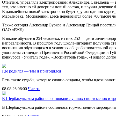
Отметим, управляла электропоездом Александра Савельева — 
тем, что именно ей доверили новый состав, и вручил девушке б
В дальнейшем новый электропоезд будет круглогодично курси
Марьяновка, Москаленки, здесь перевозится более 700 тысяч че
Также сегодня Александр Бурков и Александр Грицай посетили
ОАО «РЖД».
В школе обучается 254 человека, из них 252 — дети железнод
направленности. В прошлом году школа-интернат получила ст
воспитания обучающихся в условиях общеобразовательной орг
удостоены стипендии Президента Российской Федерации и Губ
конкурсов «Учитель года», «Воспитатель года», «Педагог до
Где родился — там и пригодился
Есть такие судьбы, которые словно созданы, чтобы вдохновля
08.08.26 06:00
Читать
В Шербакульском районе чествовали лучших спортсменов и тр
В Шербакульском районе состоялось торжественное мероприя