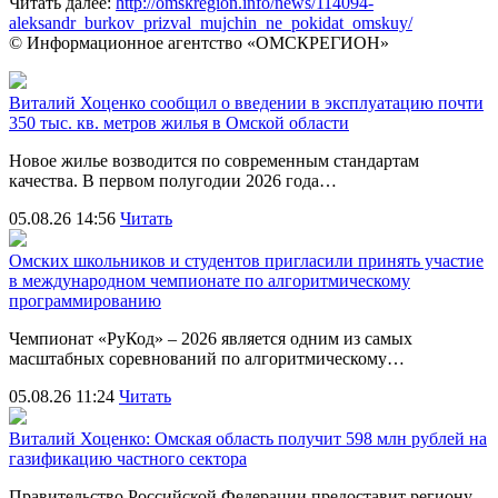
Читать далее:
http://omskregion.info/news/114094-
aleksandr_burkov_prizval_mujchin_ne_pokidat_omskuy/
© Информационное агентство «ОМСКРЕГИОН»
Виталий Хоценко сообщил о введении в эксплуатацию почти
350 тыс. кв. метров жилья в Омской области
Новое жилье возводится по современным стандартам
качества. В первом полугодии 2026 года…
05.08.26 14:56
Читать
Омских школьников и студентов пригласили принять участие
в международном чемпионате по алгоритмическому
программированию
Чемпионат «РуКод» – 2026 является одним из самых
масштабных соревнований по алгоритмическому…
05.08.26 11:24
Читать
Виталий Хоценко: Омская область получит 598 млн рублей на
газификацию частного сектора
Правительство Российской Федерации предоставит региону