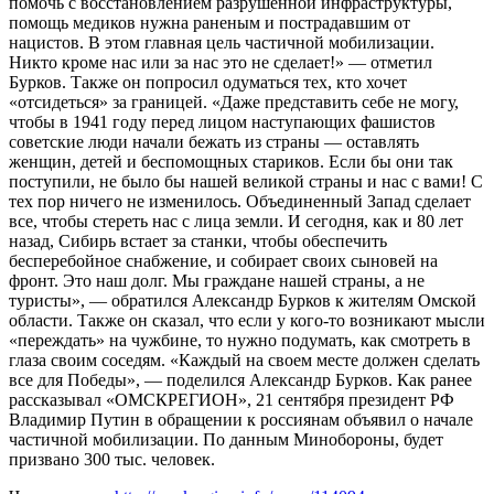
помочь с восстановлением разрушенной инфраструктуры,
помощь медиков нужна раненым и пострадавшим от
нацистов. В этом главная цель частичной мобилизации.
Никто кроме нас или за нас это не сделает!» — отметил
Бурков. Также он попросил одуматься тех, кто хочет
«отсидеться» за границей. «Даже представить себе не могу,
чтобы в 1941 году перед лицом наступающих фашистов
советские люди начали бежать из страны — оставлять
женщин, детей и беспомощных стариков. Если бы они так
поступили, не было бы нашей великой страны и нас с вами! С
тех пор ничего не изменилось. Объединенный Запад сделает
все, чтобы стереть нас с лица земли. И сегодня, как и 80 лет
назад, Сибирь встает за станки, чтобы обеспечить
бесперебойное снабжение, и собирает своих сыновей на
фронт. Это наш долг. Мы граждане нашей страны, а не
туристы», — обратился Александр Бурков к жителям Омской
области. Также он сказал, что если у кого-то возникают мысли
«переждать» на чужбине, то нужно подумать, как смотреть в
глаза своим соседям. «Каждый на своем месте должен сделать
все для Победы», — поделился Александр Бурков. Как ранее
рассказывал «ОМСКРЕГИОН», 21 сентября президент РФ
Владимир Путин в обращении к россиянам объявил о начале
частичной мобилизации. По данным Минобороны, будет
призвано 300 тыс. человек.