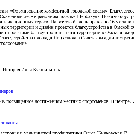
оекта «Формирование комфортной городской среды». Благоустро
«Сказочный лес» в районном посёлке Шербакуль. Помимо обустро
ипликационных героев. На все это было направлено 16 миллион
ных территорий и дизайн-проектов благоустройства в Омской об
зайн-проектами благоустройства пяти территорий в Омске и выбр
 благоустройства площади Лицкевича в Советском административ
#голосование
ть. История Ильи Кукшина как…
енеров
тие, посвящённое достижениям местных спортсменов. В центре
рмливания
о здоровья и медицинской профилактики Ольга Жилковская. В…