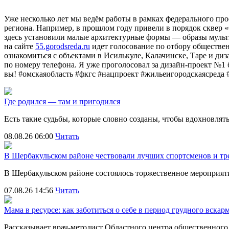
Уже несколько лет мы ведём работы в рамках федерального пр
региона. Например, в прошлом году привели в порядок сквер 
здесь установили малые архитектурные формы — образы мульт
на сайте
55.gorodsreda.ru
идет голосование по отбору обществен
ознакомиться с объектами в Исилькуле, Калачинске, Таре и ди
по номеру телефона. Я уже проголосовал за дизайн-проект №1
вы!
#омскаяобласть
#фкгс
#нацпроект
#жильеигородскаясреда
Где родился — там и пригодился
Есть такие судьбы, которые словно созданы, чтобы вдохновля
08.08.26 06:00
Читать
В Шербакульском районе чествовали лучших спортсменов и тр
В Шербакульском районе состоялось торжественное мероприя
07.08.26 14:56
Читать
Мама в ресурсе: как заботиться о себе в период грудного вска
Рассказывает врач-методист Областного центра общественног