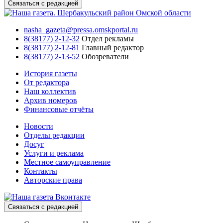
Связаться с редакцией
nasha_gazeta@pressa.omskportal.ru
8(38177) 2-12-32
Отдел рекламы
8(38177) 2-12-81
Главный редактор
8(38177) 2-13-52
Обозреватели
История газеты
От редактора
Наш коллектив
Архив номеров
Финансовые отчёты
Новости
Отделы редакции
Досуг
Услуги и реклама
Местное самоуправление
Контакты
Авторские права
Связаться с редакцией