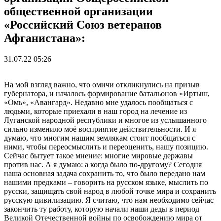
общественной организации
«Российский Союз ветеранов
Афганистана»:
31.07.22 05:26
На мой взгляд важно, что омичи откликнулись на призыв
губернатора, и началось формирование батальонов «Иртыш,
«Омь», «Авангард». Недавно мне удалось пообщаться с
людьми, которые приехали в наш город на лечение из
Луганской народной республики и многое из услышанного
сильно изменило моё восприятие действительности. И я
думаю, что многим нашим землякам стоит пообщаться с
ними, чтобы переосмыслить и переоценить, нашу позицию.
Сейчас бытует такое мнение: многие мировые державы
против нас. А я думаю: а когда было по-другому? Сегодня
наша основная задача сохранить то, что было передано нам
нашими предками – говорить на русском языке, мыслить по
русски, защищать свой народ в любой точке мира и сохранить
русскую цивилизацию. Я считаю, что нам необходимо сейчас
закончить ту работу, которую начали наши деды в период
Великой Отечественной войны по освобождению мира от