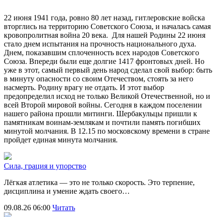
22 июня 1941 года, ровно 80 лет назад, гитлеровские войска
вторглись на территорию Советского Союза, и началась самая
кровопролитная война 20 века. Для нашей Родины 22 июня
стало днем испытания на прочность национального духа.
Днем, показавшим сплоченность всех народов Советского
Союза. Впереди были еще долгие 1417 фронтовых дней. Но
уже в этот, самый первый день народ сделал свой выбор: быть
в минуту опасности со своим Отечеством, стоять за него
насмерть. Родину врагу не отдать. И этот выбор
предопределил исход не только Великой Отечественной, но и
всей Второй мировой войны. Сегодня в каждом поселении
нашего района прошли митинги. Шербакульцы пришли к
памятникам воинам-землякам и почтили память погибших
минутой молчания. В 12.15 по московскому времени в стране
пройдет единая минута молчания.
Сила, грация и упорство
Лёгкая атлетика — это не только скорость. Это терпение,
дисциплина и умение ждать своего…
09.08.26 06:00
Читать