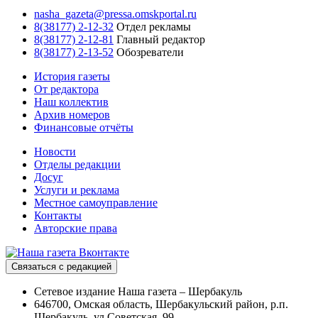
nasha_gazeta@pressa.omskportal.ru
8(38177) 2-12-32
Отдел рекламы
8(38177) 2-12-81
Главный редактор
8(38177) 2-13-52
Обозреватели
История газеты
От редактора
Наш коллектив
Архив номеров
Финансовые отчёты
Новости
Отделы редакции
Досуг
Услуги и реклама
Местное самоуправление
Контакты
Авторские права
Связаться с редакцией
Сетевое издание Наша газета – Шербакуль
646700, Омская область, Шербакульский район, р.п.
Шербакуль, ул Советская, 99.