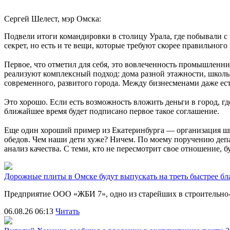
Сергей Шелест, мэр Омска:
Подвели итоги командировки в столицу Урала, где побывали с
секрет, но есть и те вещи, которые требуют скорее правильног
⠀
Первое, что отметил для себя, это вовлеченность промышленни
реализуют комплексный подход: дома разной этажности, школы
современного, развитого города. Между бизнесменами даже ест
⠀
Это хорошо. Если есть возможность вложить деньги в город, гд
ближайшее время будет подписано первое такое соглашение.
⠀
Еще один хороший пример из Екатеринбурга — организация шк
обедов. Чем наши дети хуже? Ничем. По моему поручению де
анализ качества. С теми, кто не пересмотрит свое отношение, б
Дорожные плиты в Омске будут выпускать на треть быстрее бл
Предприятие ООО «ЖБИ 7», одно из старейших в строительно
06.08.26 06:13
Читать