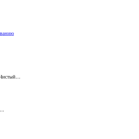
ованию
 «Чистый…
….