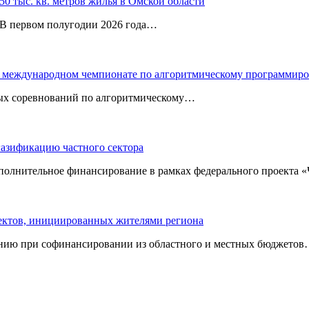
0 тыс. кв. метров жилья в Омской области
. В первом полугодии 2026 года…
 в международном чемпионате по алгоритмическому программир
ных соревнований по алгоритмическому…
газификацию частного сектора
ополнительное финансирование в рамках федерального проекта
оектов, инициированных жителями региона
нию при софинансировании из областного и местных бюджетов