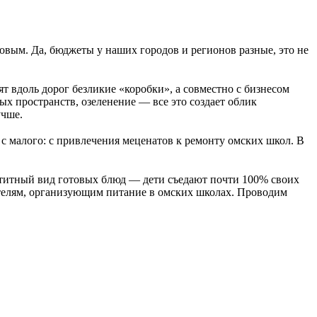
вым. Да, бюджеты у наших городов и регионов разные, это не
т вдоль дорог безликие «коробки», а совместно с бизнесом
х пространств, озеленение — все это создает облик
учше.
 с малого: с привлечения меценатов к ремонту омских школ. В
етитный вид готовых блюд — дети съедают почти 100% своих
телям, организующим питание в омских школах. Проводим