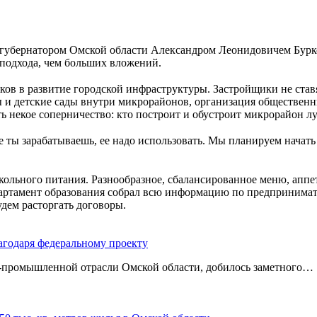
 губернатором Омской области Александром Леонидовичем Бурко
о подхода, чем больших вложений.
ков в развитие городской инфраструктуры. Застройщики не ставя
 и детские сады внутри микрорайонов, организация общественны
ь некое соперничество: кто построит и обустроит микрорайон л
е ты зарабатываешь, ее надо использовать. Мы планируем начать
ольного питания. Разнообразное, сбалансированное меню, апп
партамент образования собрал всю информацию по предпринима
удем расторгать договоры.
агодаря федеральному проекту
‑промышленной отрасли Омской области, добилось заметного…