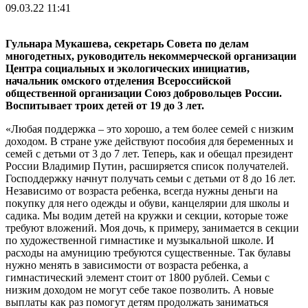
09.03.22 11:41
Гульнара Мукашева, секретарь Совета по делам
многодетных, руководитель некоммерческой организации
Центра социальных и экологических инициатив,
начальник омского отделения Всероссийской
общественной организации Союз добровольцев России.
Воспитывает троих детей от 19 до 3 лет.
«Любая поддержка – это хорошо, а тем более семей с низким
доходом. В стране уже действуют пособия для беременных и
семей с детьми от 3 до 7 лет. Теперь, как и обещал президент
России Владимир Путин, расширяется список получателей.
Господдержку начнут получать семьи с детьми от 8 до 16 лет.
Независимо от возраста ребенка, всегда нужны деньги на
покупку для него одежды и обуви, канцелярии для школы и
садика. Мы водим детей на кружки и секции, которые тоже
требуют вложений. Моя дочь, к примеру, занимается в секции
по художественной гимнастике и музыкальной школе. И
расходы на амуницию требуются существенные. Так булавы
нужно менять в зависимости от возраста ребенка, а
гимнастический элемент стоит от 1800 рублей. Семьи с
низким доходом не могут себе такое позволить. А новые
выплаты как раз помогут детям продолжать заниматься