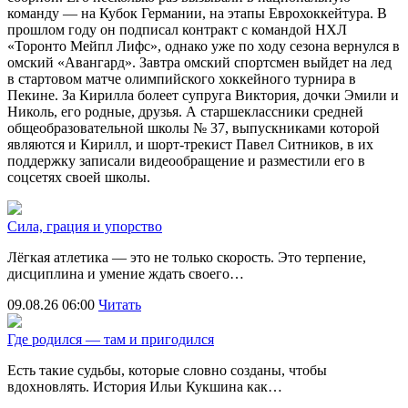
команду — на Кубок Германии, на этапы Еврохоккейтура. В
прошлом году он подписал контракт с командой НХЛ
«Торонто Мейпл Лифс», однако уже по ходу сезона вернулся в
омский «Авангард». Завтра омский спортсмен выйдет на лед
в стартовом матче олимпийского хоккейного турнира в
Пекине. За Кирилла болеет супруга Виктория, дочки Эмили и
Николь, его родные, друзья. А старшеклассники средней
общеобразовательной школы № 37, выпускниками которой
являются и Кирилл, и шорт-трекист Павел Ситников, в их
поддержку записали видеообращение и разместили его в
соцсетях своей школы.
Сила, грация и упорство
Лёгкая атлетика — это не только скорость. Это терпение,
дисциплина и умение ждать своего…
09.08.26 06:00
Читать
Где родился — там и пригодился
Есть такие судьбы, которые словно созданы, чтобы
вдохновлять. История Ильи Кукшина как…