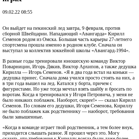
09.02.22 08:55
Он выйдет на пекинский лед завтра, 9 февраля, против
сборной Швейцарии. Нападающий «Авангарда» Кирилл
Семенов родом из Омска. Большая часть карьеры 27-летнего
спортсмена прошла именно в родном клубе. Сначала он
выступал за коллектив хоккейной школы «Авангард-1994».
В разные годы тренировали юношескую команду Виктор
Поварницин, Игорь Дякив, Виктор Архипов, а также дедушка
Кирилла — Игорь Семенов. «Я в два года встал на коньки —
дедушка принес. Сначала дома учился просто стоять на них, а
в три года вышел на лед. Катался у борта, причем с
фигуристами. Но уже тогда мечтал взять шайбу и бросать по
воротам. Когда я тренировался у Игоря Петровича, у меня не
было никаких поблажек. Наоборот, скорее!» — сказал Кирилл
Семенов. По словам его дедушки, Игоря Семенова, Кириллу
не было поблажек как родственнику — наоборот, требования
были завышенные.
«Когда в команде играет твой родственник, а тем более внук,
приходится слышать разное. Я прошел через это. Могу
сказать, что требования к Кириллу всегда были даже более