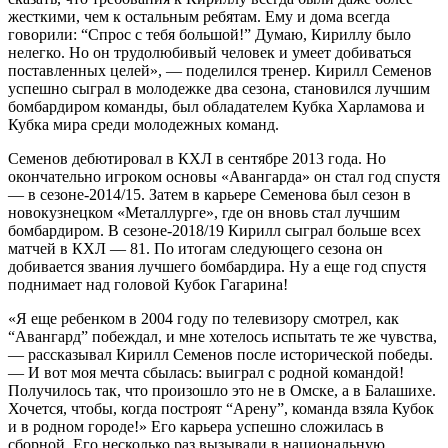
жесткими, чем к остальным ребятам. Ему и дома всегда
говорили: “Спрос с тебя большой!” Думаю, Кириллу было
нелегко. Но он трудолюбивый человек и умеет добиваться
поставленных целей», — поделился тренер. Кирилл Семенов
успешно сыграл в молодежке два сезона, становился лучшим
бомбардиром команды, был обладателем Кубка Харламова и
Кубка мира среди молодежных команд.
Семенов дебютировал в КХЛ в сентябре 2013 года. Но
окончательно игроком основы «Авангарда» он стал год спустя
— в сезоне-2014/15. Затем в карьере Семенова был сезон в
новокузнецком «Металлурге», где он вновь стал лучшим
бомбардиром. В сезоне-2018/19 Кирилл сыграл больше всех
матчей в КХЛ — 81. По итогам следующего сезона он
добивается звания лучшего бомбардира. Ну а еще год спустя
поднимает над головой Кубок Гагарина!
«Я еще ребенком в 2004 году по телевизору смотрел, как
“Авангард” побеждал, и мне хотелось испытать те же чувства,
— рассказывал Кирилл Семенов после исторической победы.
— И вот моя мечта сбылась: выиграл с родной командой!
Получилось так, что произошло это не в Омске, а в Балашихе.
Хочется, чтобы, когда построят “Арену”, команда взяла Кубок
и в родном городе!» Его карьера успешно сложилась в
сборной. Его несколько раз вызывали в национальную