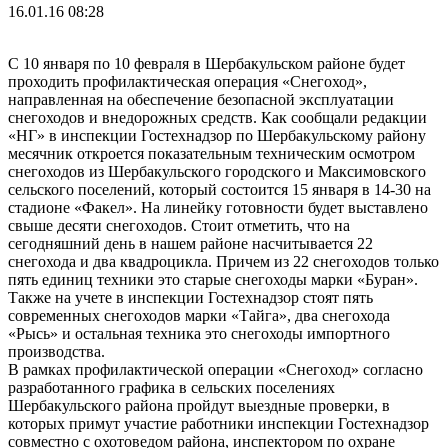
16.01.16 08:28
С 10 января по 10 февраля в Шербакульском районе будет
проходить профилактическая операция «Снегоход»,
направленная на обеспечение безопасной эксплуатации
снегоходов и внедорожных средств. Как сообщали редакции
«НГ» в инспекции Гостехнадзор по Шербакульскому району
месячник откроется показательным техническим осмотром
снегоходов из Шербакульского городского и Максимовского
сельского поселений, который состоится 15 января в 14-30 на
стадионе «Факел». На линейку готовности будет выставлено
свыше десяти снегоходов. Стоит отметить, что на
сегодняшний день в нашем районе насчитывается 22
снегохода и два квадроцикла. Причем из 22 снегоходов только
пять единиц техники это старые снегоходы марки «Буран».
Также на учете в инспекции Гостехнадзор стоят пять
современных снегоходов марки «Тайга», два снегохода
«Рысь» и остальная техника это снегоходы импортного
производства.
В рамках профилактической операции «Снегоход» согласно
разработанного графика в сельских поселениях
Шербакульского района пройдут выездные проверки, в
которых примут участие работники инспекции Гостехнадзор
совместно с охотоведом района, инспектором по охране