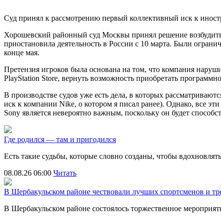
Суд принял к рассмотрению первый коллективный иск к иност
Хорошевский районный суд Москвы принял решение возбудить суд
приостановила деятельность в России с 10 марта. Были ограниче
конце мая.
Претензия игроков была основана на том, что компания наруши
PlayStation Store, вернуть возможность приобретать программн
В производстве судов уже есть дела, в которых рассматрива
иск к компании Nike, о котором я писал ранее). Однако, все э
Sony является невероятно важным, поскольку он будет способс
Где родился — там и пригодился
Есть такие судьбы, которые словно созданы, чтобы вдохновля
08.08.26 06:00
Читать
В Шербакульском районе чествовали лучших спортсменов и тр
В Шербакульском районе состоялось торжественное мероприя