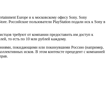
rtainment Europe и к московскому офису Sony. Sony
tore. Российские пользователи PlayStation подали иск к Sony в
 истцов требуют от компании предоставить им доступ к
ей, то есть по 10 млн рублей каждому.
мпаниями, покидающими или покинувшими Россию (например,
 коллективных исков. В этом контексте прецедент с компанией
прав.
…