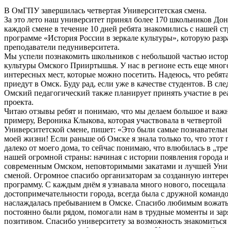
В ОмГПУ завершилась четвертая Университетская смена.
За это лето наш университет принял более 170 школьников Дон
каждой смене в течение 10 дней ребята знакомились с нашей с
программе «История России в зеркале культуры», которую разр
преподаватели педуниверситета.
Мы успели познакомить школьников с небольшой частью исто
культуры Омского Прииртышья. У нас в регионе есть еще мног
интересных мест, которые можно посетить. Надеюсь, что ребята
приедут в Омск. Буду рад, если уже в качестве студентов. В с
Омский педагогический также планирует принять участие в р
проекта.
Читаю отзывы ребят и понимаю, что мы делаем большое и важн
примеру, Вероника Клыкова, которая участвовала в четвертой
Университетской смене, пишет: «Это были самые познавательн
моей жизни! Если раньше об Омске я знала только то, что этот 
далеко от моего дома, то сейчас понимаю, что влюбилась в „тр
нашей огромной страны: начиная с истории появления города и
современным Омском, неповторимыми закатами и лучшей Уни
сменой. Огромное спасибо организаторам за созданную интер
программу. С каждым днём я узнавала много нового, посещала
достопримечательности города, всегда была с дружной команд
наслаждалась пребыванием в Омске. Спасибо любимым вожат
постоянно были рядом, помогали нам в трудные моменты и зар
позитивом. Спасибо университету за возможность знакомиться