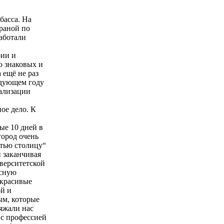
басса. На
траной по
аботали
рии и
о знаковых и
 ещё не раз
ледующем году
еализации
ое дело. К
ые 10 дней в
город очень
етью столицу“
 заканчивая
верситетской
есную
 красивые
ой и
ым, которые
яжали нас
 с профессией