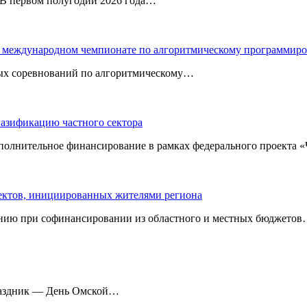
. В первом полугодии 2026 года…
 в международном чемпионате по алгоритмическому программир
ных соревнований по алгоритмическому…
газификацию частного сектора
ополнительное финансирование в рамках федерального проекта
оектов, инициированных жителями региона
нию при софинансировании из областного и местных бюджетов
праздник — День Омской…