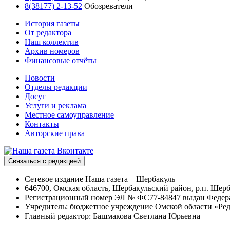
8(38177) 2-13-52
Обозреватели
История газеты
От редактора
Наш коллектив
Архив номеров
Финансовые отчёты
Новости
Отделы редакции
Досуг
Услуги и реклама
Местное самоуправление
Контакты
Авторские права
Связаться с редакцией
Сетевое издание Наша газета – Шербакуль
646700, Омская область, Шербакульский район, р.п. Шерба
Регистрационный номер ЭЛ № ФС77-84847 выдан Федерал
Учредитель: бюджетное учреждение Омской области «Ред
Главный редактор: Башмакова Светлана Юрьевна