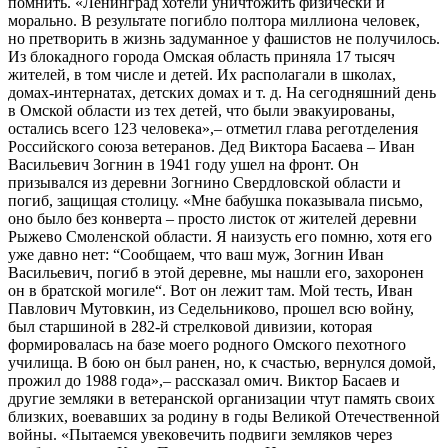
помнить. «Ленинград хотели уничтожить физически и
морально. В результате погибло полтора миллиона человек,
но претворить в жизнь задуманное у фашистов не получилось.
Из блокадного города Омская область приняла 17 тысяч
жителей, в том числе и детей. Их располагали в школах,
домах-интернатах, детских домах и т. д. На сегодняшний день
в Омской области из тех детей, что были эвакуированы,
остались всего 123 человека»,– отметил глава реготделения
Российского союза ветеранов. Дед Виктора Басаева – Иван
Васильевич Зогнин в 1941 году ушел на фронт. Он
призывался из деревни Зогнино Свердловской области и
погиб, защищая столицу. «Мне бабушка показывала письмо,
оно было без конверта – просто листок от жителей деревни
Рыжево Смоленской области. Я наизусть его помню, хотя его
уже давно нет: “Сообщаем, что ваш муж, Зогнин Иван
Васильевич, погиб в этой деревне, мы нашли его, захоронен
он в братской могиле“. Вот он лежит там. Мой тесть, Иван
Павлович Мутовкин, из Седельниково, прошел всю войну,
был старшиной в 282-й стрелковой дивизии, которая
формировалась на базе моего родного Омского пехотного
училища. В бою он был ранен, но, к счастью, вернулся домой,
прожил до 1988 года»,– рассказал омич. Виктор Басаев и
другие земляки в ветеранской организации чтут память своих
близких, воевавших за родину в годы Великой Отечественной
войны. «Пытаемся увековечить подвиги земляков через