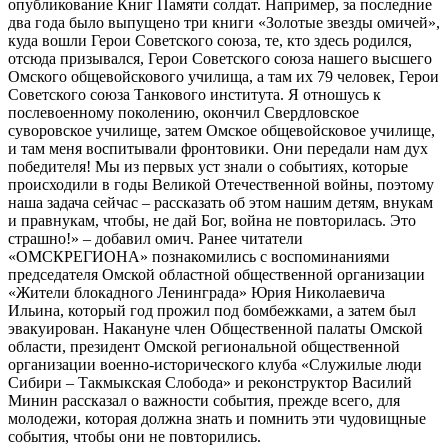
опубликование Книг Памяти солдат. Например, за последние
два года было выпущено три книги «Золотые звезды омичей»,
куда вошли Герои Советского союза, те, кто здесь родился,
отсюда призывался, Герои Советского союза нашего высшего
Омского общевойскового училища, а там их 79 человек, Герои
Советского союза Танкового института. Я отношусь к
послевоенному поколению, окончил Свердловское
суворовское училище, затем Омское общевойсковое училище,
и там меня воспитывали фронтовики. Они передали нам дух
победителя! Мы из первых уст знали о событиях, которые
происходили в годы Великой Отечественной войны, поэтому
наша задача сейчас – рассказать об этом нашим детям, внукам
и правнукам, чтобы, не дай Бог, война не повторилась. Это
страшно!» – добавил омич. Ранее читатели
«ОМСКРЕГИОНА» познакомились с воспоминаниями
председателя Омской областной общественной организации
«Жители блокадного Ленинграда» Юрия Николаевича
Ильина, который год прожил под бомбежками, а затем был
эвакуирован. Накануне член Общественной палаты Омской
области, президент Омской региональной общественной
организации военно-исторического клуба «Служилые люди
Сибири – Такмыкская Слобода» и реконструктор Василий
Минин рассказал о важности события, прежде всего, для
молодежи, которая должна знать и помнить эти чудовищные
события, чтобы они не повторились.