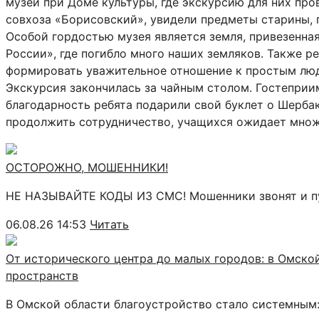
музей при Доме культуры, где экскурсию для них про
совхоза «Борисовский», увидели предметы старины, 
Особой гордостью музея является земля, привезенна
России», где погибло много наших земляков. Также р
формировать уважительное отношение к простым люд
Экскурсия закончилась за чайным столом. Гостеприи
благодарность ребята подарили свой буклет о Шербак
продолжить сотрудничество, учащихся ожидает множ
ОСТОРОЖНО, МОШЕННИКИ!
НЕ НАЗЫВАЙТЕ КОДЫ ИЗ СМС! Мошенники звонят и пу
06.08.26 14:53
Читать
От исторического центра до малых городов: в Омск
пространств
В Омской области благоустройство стало системным