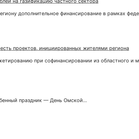
ублей на газификацию частного сектора
егиону дополнительное финансирование в рамках феде
шесть проектов, инициированных жителями региона
жетированию при софинансировании из областного и 
обенный праздник — День Омской…