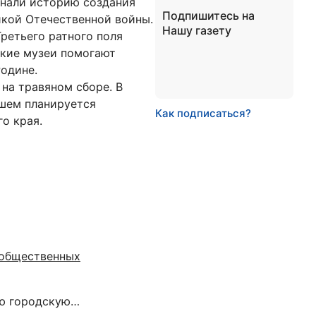
знали историю создания
Подпишитесь на
икой Отечественной войны.
Нашу газету
ретьего ратного поля
ские музеи помогают
одине.
на травяном сборе. В
йшем планируется
Как подписаться?
о края.
 общественных
ую городскую…