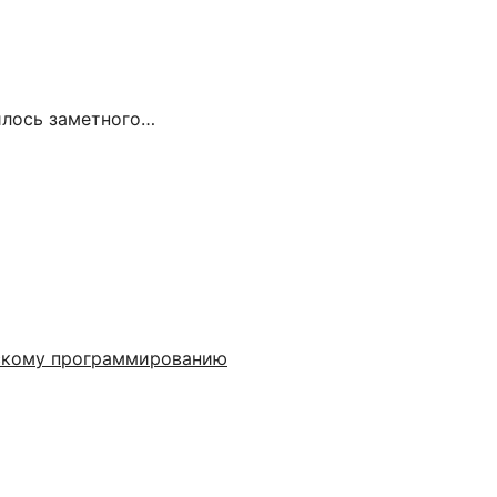
илось заметного…
ескому программированию