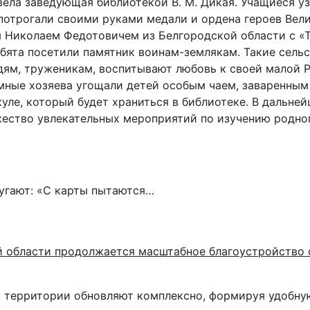
вела заведующая библиотекой В. М. Дикая. Учащиеся у
потрогали своими руками медали и ордена героев Вел
я Николаем Федотовичем из Белгородской области с «Т
ебята посетили памятник воинам-землякам. Такие сель
ям, труженикам, воспитывают любовь к своей малой Р
мные хозяева угощали детей особым чаем, заваренным 
уле, который будет храниться в библиотеке. В дальне
ество увлекательных мероприятий по изучению родног
гают: «С карты пытаются…
ой области продолжается масштабное благоустройство
: территории обновляют комплексно, формируя удобн