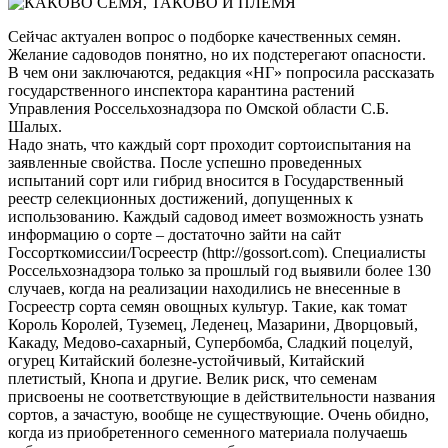
Сейчас актуален вопрос о подборке качественных семян.
Желание садоводов понятно, но их подстерегают опасности.
В чем они заключаются, редакция «НГ» попросила рассказать
государственного инспектора карантина растений
Управления Россельхознадзора по Омской области С.Б.
Шалых.
Надо знать, что каждый сорт проходит сортоиспытания на
заявленные свойства. После успешно проведенных
испытаний сорт или гибрид вносится в Государственный
реестр селекционных достижений, допущенных к
использованию. Каждый садовод имеет возможность узнать
информацию о сорте – достаточно зайти на сайт
Госсорткомиссии/Госреестр (http://gossort.com). Специалисты
Россельхознадзора только за прошлый год выявили более 130
случаев, когда на реализации находились не внесенные в
Госреестр сорта семян овощных культур. Такие, как томат
Король Королей, Туземец, Леденец, Мазарини, Дворцовый,
Какаду, Медово-сахарный, Супербомба, Сладкий поцелуй,
огурец Китайский болезне-устойчивый, Китайский
плетистый, Кнопа и другие. Велик риск, что семенам
присвоены не соответствующие в действительности названия
сортов, а зачастую, вообще не существующие. Очень обидно,
когда из приобретенного семенного материала получаешь