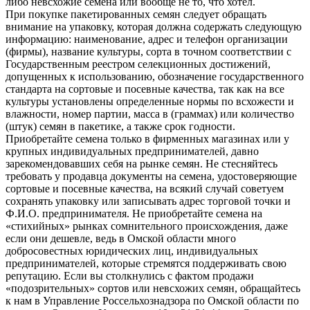
либо невсхожие семена или вообще не то, что хотел.
При покупке пакетированных семян следует обращать
внимание на упаковку, которая должна содержать следующую
информацию: наименование, адрес и телефон организации
(фирмы), название культуры, сорта в точном соответствии с
Государственным реестром селекционных достижений,
допущенных к использованию, обозначение государственного
стандарта на сортовые и посевные качества, так как на все
культуры установлены определенные нормы по всхожести и
влажности, номер партии, масса в (граммах) или количество
(штук) семян в пакетике, а также срок годности.
Приобретайте семена только в фирменных магазинах или у
крупных индивидуальных предпринимателей, давно
зарекомендовавших себя на рынке семян. Не стесняйтесь
требовать у продавца документы на семена, удостоверяющие
сортовые и посевные качества, на всякий случай советуем
сохранять упаковку или записывать адрес торговой точки и
Ф.И.О. предпринимателя. Не приобретайте семена на
«стихийных» рынках сомнительного происхождения, даже
если они дешевле, ведь в Омской области много
добросовестных юридических лиц, индивидуальных
предпринимателей, которые стремятся поддерживать свою
репутацию. Если вы столкнулись с фактом продажи
«подозрительных» сортов или невсхожих семян, обращайтесь
к нам в Управление Россельхознадзора по Омской области по