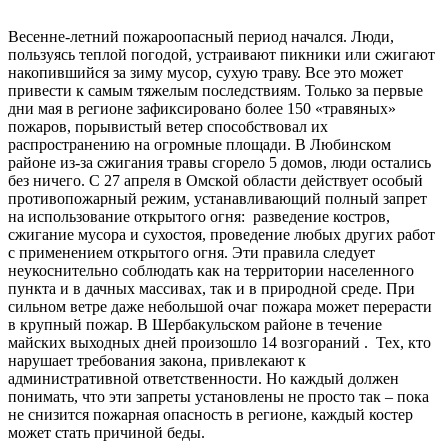
Весенне-летний пожароопасный период начался. Люди,
пользуясь теплой погодой, устраивают пикники или сжигают
накопившийся за зиму мусор, сухую траву. Все это может
привести к самым тяжелым последствиям. Только за первые
дни мая в регионе зафиксировано более 150 «травяных»
пожаров, порывистый ветер способствовал их
распространению на огромные площади. В Любинском
районе из-за сжигания травы сгорело 5 домов, люди остались
без ничего. С 27 апреля в Омской области действует особый
противопожарный режим, устанавливающий полный запрет
на использование открытого огня: разведение костров,
сжигание мусора и сухостоя, проведение любых других работ
с применением открытого огня. Эти правила следует
неукоснительно соблюдать как на территории населенного
пункта и в дачных массивах, так и в природной среде. При
сильном ветре даже небольшой очаг пожара может перерасти
в крупный пожар. В Шербакульском районе в течение
майских выходных дней произошло 14 возгораний . Тех, кто
нарушает требования закона, привлекают к
административной ответственности. Но каждый должен
понимать, что эти запреты установлены не просто так – пока
не снизится пожарная опасность в регионе, каждый костер
может стать причиной беды.