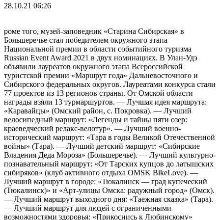
28.10.21 06:26
роме того, музей-заповедник «Старина Сибирская» в
Большеречье стал победителем окружного этапа
Национальной премии в области событийного туризма
Russian Event Award 2021 в двух номинациях. В Улан-Удэ
объявили лауреатов окружного этапа Всероссийской
туристской премии «Маршрут года» Дальневосточного и
Сибирского федеральных округов. Лауреатами конкурса стали
77 проектов из 13 регионов страны. От Омской области
награды взяли 13 турмаршуртов. — Лучшая идея маршрута:
«Каравайцы» (Омский район, с. Покровка). — Лучший
велосипедный маршрут: «Легенды и тайны пяти озер:
краеведческий релакс-велотур». — Лучший военно-
исторический маршрут: «Тара в годы Великой Отечественной
войны» (Тара). — Лучший детский маршрут: «Сибирские
Владения Деда Мороза» (Большеречье). — Лучший культурно-
познавательный маршрут: «От Тарских купцов до латышских
сибиряков» (клуб активного отдыха OMSK BikeLove). —
Лучший маршрут в городе: «Тюкалинск — град купеческий
(Тюкалинск)» и «Арт-улицы Омска: радужный город» (Омск).
— Лучший маршрут выходного дня: «Таежная сказка» (Тара).
— Лучший маршрут для людей с ограниченными
возможностями здоровья: «Прикоснись к Любинскому»