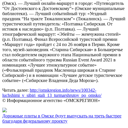
(Омск). — Лучший онлайн-маршрут в городе: «Путеводитель
“От Достоевского к Достоевскому”» (Омские муниципальные
библиотеки). — Лучший событийный тур: «Уездный
праздник “На тракте Тюкалинском”» (Тюкалинск). — Лучший
туристический путеводитель: «Полтавка Сибирская. От
истоков к наследию» (р.п. Полтавка). — Лучший
этнографический маршрут: «Эбейты — жемчужина степей»
(р.п. Полтавка). Финал Всероссийской туристской премии
«Маршрут года» пройдет с 24 по 26 ноября в Перми. Кроме
того, музей-заповедник «Старина Сибирская» в Большеречье
стал победителем окружного этапа Национальной премии в
области событийного туризма Russian Event Award 2021 в
номинациях «Лучшее этнокультурное событие»
(«Фольклорный праздник Масленица широкая в Старине
Сибирской») и в номинации «Лучшее детское туристическое
событие» («Сибирские Владения Деда Мороза»).
Читать далее:
http://omskregion.info/news/100342-
luchshimi_v_sibiri_stali_13_turmarshrutov_po_omsko/
© Информационное агентство «ОМСКРЕГИОН»
Дорожные плиты в Омске будут выпускать на треть быстрее
благодаря федеральному проекту