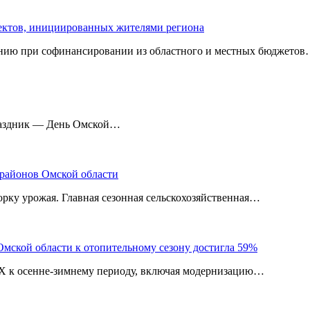
оектов, инициированных жителями региона
нию при софинансировании из областного и местных бюджетов
праздник — День Омской…
 районов Омской области
рку урожая. Главная сезонная сельскохозяйственная…
мской области к отопительному сезону достигла 59%
КХ к осенне-зимнему периоду, включая модернизацию…