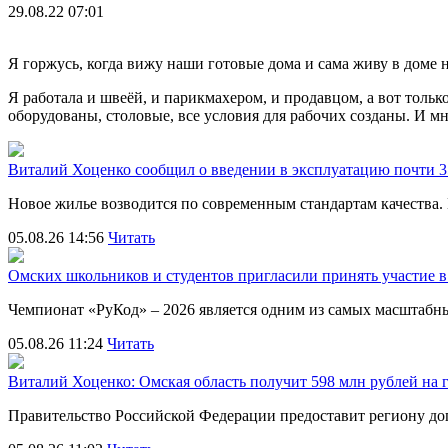
29.08.22 07:01
Я горжусь, когда вижу наши готовые дома и сама живу в доме 
Я работала и швеёй, и парикмахером, и продавцом, а вот только
оборудованы, столовые, все условия для рабочих созданы. И мне
Виталий Хоценко сообщил о введении в эксплуатацию почти 35
Новое жилье возводится по современным стандартам качества
05.08.26 14:56
Читать
Омских школьников и студентов пригласили принять участие
Чемпионат «РуКод» – 2026 является одним из самых масштаб
05.08.26 11:24
Читать
Виталий Хоценко: Омская область получит 598 млн рублей на 
Правительство Российской Федерации предоставит региону д