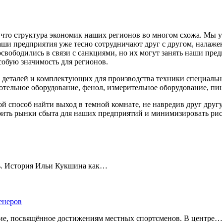
что структура экономик наших регионов во многом схожа. Мы у с
аши предприятия уже тесно сотрудничают друг с другом, налаж
свободились в связи с санкциями, но их могут занять наши пре
обую значимость для регионов.
деталей и комплектующих для производства техники специально
тельное оборудование, фенол, измерительное оборудование, пищ
й способ найти выход в темной комнате, не навредив друг другу,
рить рынки сбыта для наших предприятий и минимизировать ри
ть. История Ильи Кукшина как…
енеров
тие, посвящённое достижениям местных спортсменов. В центре