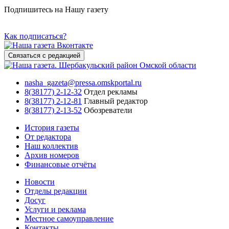
Подпишитесь на Нашу газету
Как подписаться?
Связаться с редакцией
nasha_gazeta@pressa.omskportal.ru
8(38177) 2-12-32
Отдел рекламы
8(38177) 2-12-81
Главный редактор
8(38177) 2-13-52
Обозреватели
История газеты
От редактора
Наш коллектив
Архив номеров
Финансовые отчёты
Новости
Отделы редакции
Досуг
Услуги и реклама
Местное самоуправление
Контакты