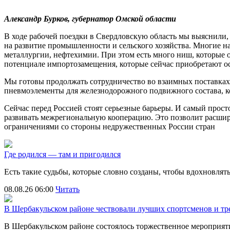
Александр Бурков, губернатор Омской области
В ходе рабочей поездки в Свердловскую область мы выяснили, 
на развитие промышленности и сельского хозяйства. Многие н
металлургии, нефтехимии. При этом есть много ниш, которые о
потенциале импортозамещения, которые сейчас приобретают ос
Мы готовы продолжать сотрудничество во взаимных поставках 
пневмоэлементы для железнодорожного подвижного состава, ко
Сейчас перед Россией стоят серьезные барьеры. И самый просто
развивать межрегиональную кооперацию. Это позволит расши
ограничениями со стороны недружественных России стран
Где родился — там и пригодился
Есть такие судьбы, которые словно созданы, чтобы вдохновля
08.08.26 06:00
Читать
В Шербакульском районе чествовали лучших спортсменов и тр
В Шербакульском районе состоялось торжественное мероприя