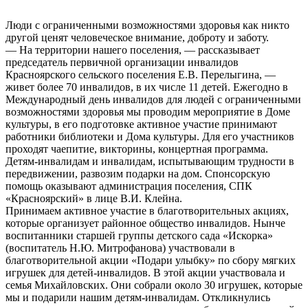
Люди с ограниченными возможностями здоровья как никто
другой ценят человеческое внимание, доброту и заботу.
— На территории нашего поселения, — рассказывает
председатель первичной организации инвалидов
Красноярского сельского поселения Е.В. Перелыгина, —
живет более 70 инвалидов, в их числе 11 детей. Ежегодно в
Международный день инвалидов для людей с ограниченными
возможностями здоровья мы проводим мероприятие в Доме
культуры, в его подготовке активное участие принимают
работники библиотеки и Дома культуры. Для его участников
проходят чаепитие, викторины, концертная программа.
Детям-инвалидам и инвалидам, испытывающим трудности в
передвижении, развозим подарки на дом. Спонсорскую
помощь оказывают администрация поселения, СПК
«Красноярский» в лице В.И. Клейна.
Принимаем активное участие в благотворительных акциях,
которые организует районное общество инвалидов. Нынче
воспитанники старшей группы детского сада «Искорка»
(воспитатель Н.Ю. Митрофанова) участвовали в
благотворительной акции «Подари улыбку» по сбору мягких
игрушек для детей-инвалидов. В этой акции участвовала и
семья Михайловских. Они собрали около 30 игрушек, которые
мы и подарили нашим детям-инвалидам. Откликнулись