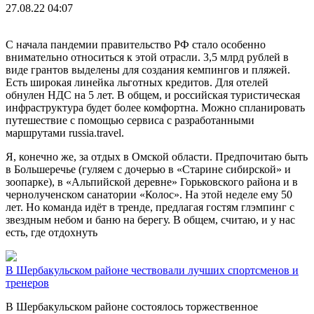
27.08.22 04:07
С начала пандемии правительство РФ стало особенно
внимательно относиться к этой отрасли. 3,5 млрд рублей в
виде грантов выделены для создания кемпингов и пляжей.
Есть широкая линейка льготных кредитов. Для отелей
обнулен НДС на 5 лет. В общем, и российская туристическая
инфраструктура будет более комфортна. Можно спланировать
путешествие с помощью сервиса с разработанными
маршрутами russia.travel.
Я, конечно же, за отдых в Омской области. Предпочитаю быть
в Большеречье (гуляем с дочерью в «Старине сибирской» и
зоопарке), в «Альпийской деревне» Горьковского района и в
чернолученском санатории «Колос». На этой неделе ему 50
лет. Но команда идёт в тренде, предлагая гостям глэмпинг с
звездным небом и баню на берегу. В общем, считаю, и у нас
есть, где отдохнуть
В Шербакульском районе чествовали лучших спортсменов и
тренеров
В Шербакульском районе состоялось торжественное