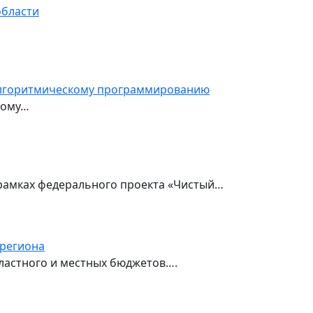
области
 алгоритмическому программированию
кому…
рамках федерального проекта «Чистый…
 региона
астного и местных бюджетов….