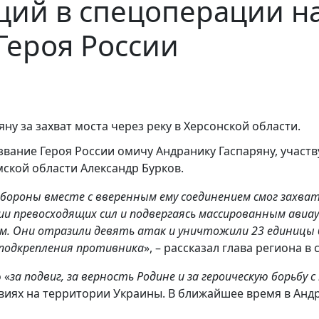
ий в спецоперации на
Героя России
ну за захват моста через реку в Херсонской области.
вание Героя России омичу Андранику Гаспаряну, учас
ской области Александр Бурков.
бороны вместе с вверенным ему соединением смог захвати
нии превосходящих сил и подвергаясь массированным авиа
м. Они отразили девять атак и уничтожили 23 единицы 
 подкрепления противника
», – рассказал глава региона в
 «
за подвиг, за верность Родине и за героическую борьбу 
виях на территории Украины. В ближайшее время в Андр