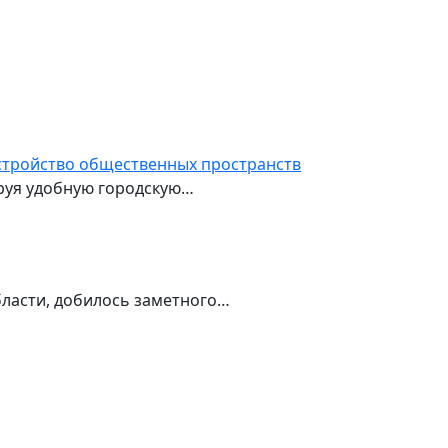
устройство общественных пространств
руя удобную городскую…
ласти, добилось заметного…