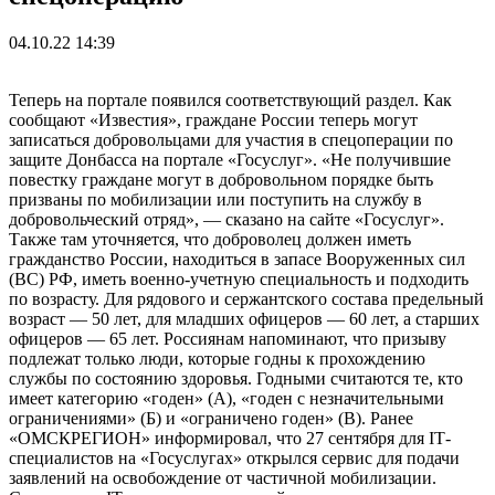
04.10.22 14:39
Теперь на портале появился соответствующий раздел. Как
сообщают «Известия», граждане России теперь могут
записаться добровольцами для участия в спецоперации по
защите Донбасса на портале «Госуслуг». «Не получившие
повестку граждане могут в добровольном порядке быть
призваны по мобилизации или поступить на службу в
добровольческий отряд», — сказано на сайте «Госуслуг».
Также там уточняется, что доброволец должен иметь
гражданство России, находиться в запасе Вооруженных сил
(ВС) РФ, иметь военно-учетную специальность и подходить
по возрасту. Для рядового и сержантского состава предельный
возраст — 50 лет, для младших офицеров — 60 лет, а старших
офицеров — 65 лет. Россиянам напоминают, что призыву
подлежат только люди, которые годны к прохождению
службы по состоянию здоровья. Годными считаются те, кто
имеет категорию «годен» (А), «годен с незначительными
ограничениями» (Б) и «ограничено годен» (В). Ранее
«ОМСКРЕГИОН» информировал, что 27 сентября для IТ-
специалистов на «Госуслугах» открылся сервис для подачи
заявлений на освобождение от частичной мобилизации.