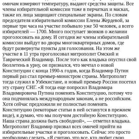
омичам измеряют температуру, выдают средства защиты. Все
члены избирательной комиссии тоже в перчатках и масках,
также их лица защищают специальные экраны. По словам
председателя избирательной комиссии Елены Жердевой, за
первые три часа на участке побывало уже 50 человек, а всего
избирателей — 1700. Много поступает звонков о желании
проголосовать на дому. И сегодня же члены избирательной
комиссии выйдут во дворы многоквартирных домов, где
будут развернуты пункты для голосования. На этом же
участке в 11 утра проголосовал митрополит Омский и
Таврический Владимир. После того как владыка опустил свой
бюллетень в урну, он признался, что мечтал о новой
Конституции с конца 1990-х годов, когда Владимир Путин
первый раз стал премьер-министром страны. Митрополит
тогда служил в Узбекистане, и новый премьер России посетил
эту страну СНГ. «Я тогда еще попросил Владимира
Владимировича Путина поменять Конституцию, потому что
она подчинялась международным законам, а не российским.
Хотя сейчас предложили не полностью поменять
Конституцию (некоторые статьи в ней останутся в прежнем
виде), я думаю, что мы получим достойную Конституцию.
Наша страна должна быть свободной», — отметил владыка.
Митрополит Владимир призвал всех омичей прийти на
избирательные участки и проголосовать. Сейчас это просто
необходимо сделать. «Я считаю, что все, кто любит свою