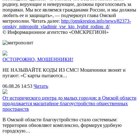
родину, верующие и неверующие, должны проголосовать за
поправки. Мы все являемся гражданами России, и мы должны
любить ее и защищать», — подчеркнул глава Омской
митрополии. Читать далее:
http://omskregion.info/news/82373-
omskiy_mitropolit_vladimir_vse_kto_lyubit_rodinu_d/
© Информационное агентство «ОМСКРЕГИОН»
ОСТОРОЖНО, МОШЕННИКИ!
НЕ НАЗЫВАЙТЕ КОДЫ ИЗ СМС! Мошенники звонят и
пугают: «С карты пытаются…
06.08.26 14:53
Читать
От исторического центра до малых городов: в Омской области
продолжается масштабное благоустройство общественных
пространств
В Омской области благоустройство стало системным:
территории обновляют комплексно, формируя удобную
городскую…