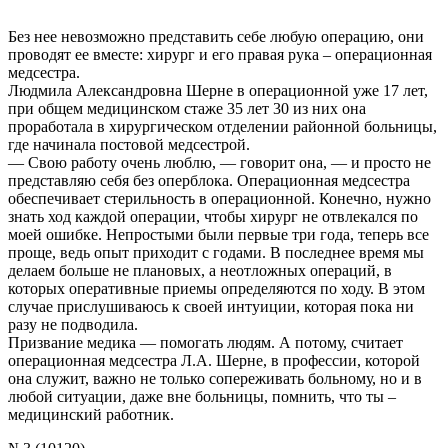
Без нее невозможно представить себе любую операцию, они
проводят ее вместе: хирург и его правая рука – операционная
медсестра.
Людмила Александровна Шерне в операционной уже 17 лет,
при общем медицинском стаже 35 лет 30 из них она
проработала в хирургическом отделении районной больницы,
где начинала постовой медсестрой.
— Свою работу очень люблю, — говорит она, — и просто не
представляю себя без оперблока. Операционная медсестра
обеспечивает стерильность в операционной. Конечно, нужно
знать ход каждой операции, чтобы хирург не отвлекался по
моей ошибке. Непростыми были первые три года, теперь все
проще, ведь опыт приходит с годами. В последнее время мы
делаем больше не плановых, а неотложных операций, в
которых оперативные приемы определяются по ходу. В этом
случае прислушиваюсь к своей интуиции, которая пока ни
разу не подводила.
Призвание медика — помогать людям. А потому, считает
операционная медсестра Л.А. Шерне, в профессии, которой
она служит, важно не только сопереживать больному, но и в
любой ситуации, даже вне больницы, помнить, что ты –
медицинский работник.