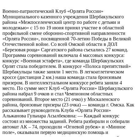
Военно-патриотический Клуб «Орлята России»
Муниципального казенного учреждения Шербакульского
района «Межпоселенческий центр по работе с детьми и
молодежью» с 15 по 19 июня принял участие в областной
профильной смене оборонно-спортивной направленности
«Орлята России», посвященной 70-летию Победы в Великой
Отечественной войне. Со всей Омской области в ДОЛ
«Березовая роща» Саргатского района съехались 27 команд.
Программа соревнований включала 4 массовых конкурса:
конкурс «Военная эстафета», где команда Шербакульских
Орлят стала победителем. В конкурсе «Полоса препятствий»
Шербакульцы также заняли 1 место. В легкоатлетическом
кроссе (дистанция 2 км.) наша команда стала бронзовым
призером. В интеллектуальном конкурсе ребята заняли 4
место. По сумме мест Клуб «Орлята России» Шербакульского
района набрал 9 очков и стал Чемпионом областных
соревнований. Второе место (21 очко) у Москаленского
района, бронзовые призеры (23 очка) — команда г. Омска. Как
рассказывает руководитель Клуба «Орлята России»
Альжанова Гульнара Асылбековна: — Каждый конкурс
состоял из множества заданий. Ребята разбирали и собирали
автомат АК – 74, проходили «Огневой рубеж» и «Минное
поле», оказывали первую медицинскую помощь и