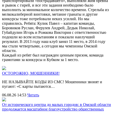
транспортировали «пострадавшего», выполняли жим бревна
и рывок с гирей, и все эти задания необходимо было
выполнить за минимальное количество времени. Стрельба из
мелкокалиберной винтовки, метание гранаты и другие
конкурсы тоже потребовали неких усилий. Но мы
справились. Ребята: Кулик Павел – капитан команды,
Боровиков Руслан, Ферулев Андрей, Дедык Николай,
Губайдулин Игорь и Рожкова Виктория с ответственностью
подошли ко всем испытаниям и показали наилучший
результат. В 2013 году наш клуб занял 11 место, в 2014 году
мы стали четвертыми, а сегодня мы чемпионы Омской
области.
Каждый из ребят был награжден ценным призом, команда
грамотами за конкурсы и Кубком за 1 место.
ОСТОРОЖНО, МОШЕННИКИ!
НЕ НАЗЫВАЙТЕ КОДЫ ИЗ СМС! Мошенники звонят и
пугают: «С карты пытаются…
06.08.26 14:53
Читать
От исторического центра до малых городов: в Омской области
продолжается масштабное благоустройство общественных