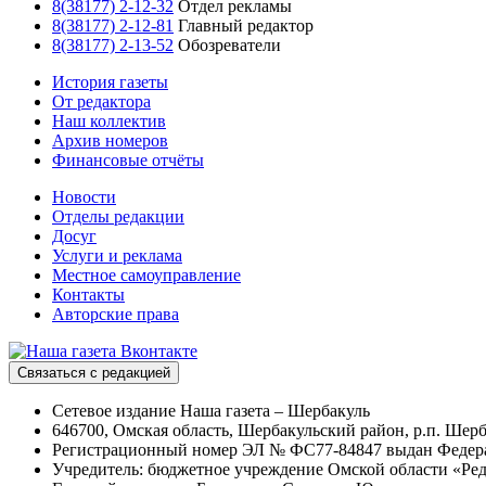
8(38177) 2-12-32
Отдел рекламы
8(38177) 2-12-81
Главный редактор
8(38177) 2-13-52
Обозреватели
История газеты
От редактора
Наш коллектив
Архив номеров
Финансовые отчёты
Новости
Отделы редакции
Досуг
Услуги и реклама
Местное самоуправление
Контакты
Авторские права
Связаться с редакцией
Сетевое издание Наша газета – Шербакуль
646700, Омская область, Шербакульский район, р.п. Шерба
Регистрационный номер ЭЛ № ФС77-84847 выдан Федерал
Учредитель: бюджетное учреждение Омской области «Ред