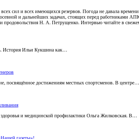
всех сил и всех имеющихся резервов. Погода не давала времени
посевной и дальнейших задачах, стоящих перед работниками АП
а и продовольствия Н. А. Петрущенко. Интервью читайте в свеже
ть. История Ильи Кукшина как…
енеров
тие, посвящённое достижениям местных спортсменов. В центре
рмливания
о здоровья и медицинской профилактики Ольга Жилковская. В…
 «Нашей газеты»!