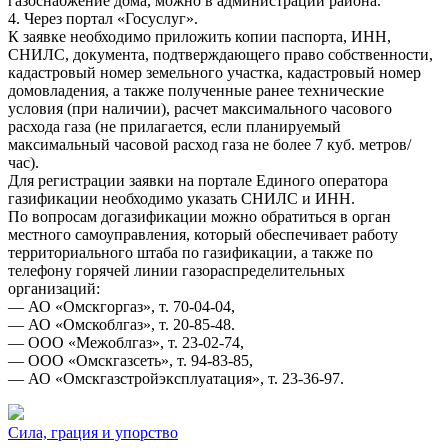
газоснабжение дома, можно в администрации района.
4. Через портал «Госуслуг».
К заявке необходимо приложить копии паспорта, ИНН,
СНИЛС, документа, подтверждающего право собственности,
кадастровый номер земельного участка, кадастровый номер
домовладения, а также полученные ранее технические
условия (при наличии), расчет максимального часового
расхода газа (не прилагается, если планируемый
максимальный часовой расход газа не более 7 куб. метров/
час).
Для регистрации заявки на портале Единого оператора
газификации необходимо указать СНИЛС и ИНН.
По вопросам догазификации можно обратиться в орган
местного самоуправления, который обеспечивает работу
территориального штаба по газификации, а также по
телефону горячей линии газораспределительных
организаций:
— АО «Омскгоргаз», т. 70-04-04,
— АО «Омскоблгаз», т. 20-85-48.
— ООО «Межоблгаз», т. 23-02-74,
— ООО «Омскгазсеть», т. 94-83-85,
— АО «Омскгазстройэксплуатация», т. 23-36-97.
Сила, грация и упорство