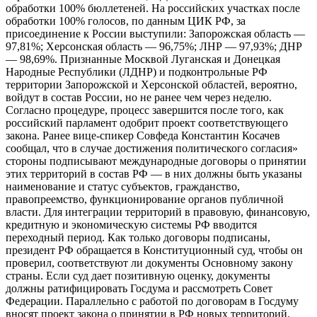
обработки 100% бюллетеней. На российских участках после
обработки 100% голосов, по данным ЦИК РФ, за
присоединение к России выступили: Запорожская область —
97,81%; Херсонская область — 96,75%; ЛНР — 97,93%; ДНР
— 98,69%. Признанные Москвой Луганская и Донецкая
Народные Республики (ЛДНР) и подконтрольные РФ
территории Запорожской и Херсонской областей, вероятно,
войдут в состав России, но не ранее чем через неделю.
Согласно процедуре, процесс завершится после того, как
российский парламент одобрит проект соответствующего
закона. Ранее вице-спикер Совфеда Константин Косачев
сообщал, что в случае достижения политического согласия»
стороны подписывают международные договоры о принятии
этих территорий в состав РФ — в них должны быть указаны
наименование и статус субъектов, гражданство,
правопреемство, функционирование органов публичной
власти. Для интеграции территорий в правовую, финансовую,
кредитную и экономическую системы РФ вводится
переходный период. Как только договоры подписаны,
президент РФ обращается в Конституционный суд, чтобы он
проверил, соответствуют ли документы Основному закону
страны. Если суд дает позитивную оценку, документы
должны ратифицировать Госдума и рассмотреть Совет
Федерации. Параллельно с работой по договорам в Госдуму
вносят проект закона о принятии в РФ новых территорий.