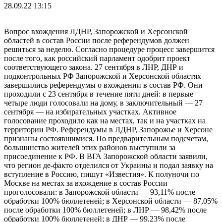
28.09.22 13:15
Вопрос вхождения ЛДНР, Запорожской и Херсонской
областей в состав России после референдумов должен
решиться за неделю. Согласно процедуре процесс завершится
после того, как российский парламент одобрит проект
соответствующего закона. 27 сентября в ЛНР, ДНР и
подконтрольных РФ Запорожской и Херсонской областях
завершились референдумы о вхождении в состав РФ. Они
проходили с 23 сентября в течение пяти дней: в первые
четыре люди голосовали на дому, в заключительный — 27
сентября — на избирательных участках. Активное
голосование проходило как на местах, так и на участках на
территории РФ. Референдумы в ЛДНР, Запорожье и Херсоне
признаны состоявшимися. По предварительным подсчетам,
большинство жителей этих районов выступили за
присоединение к РФ. В ВГА Запорожской области заявили,
что регион де-факто отделился от Украины и подал заявку на
вступление в Россию, пишут «Известия». К полуночи по
Москве на местах за вхождение в состав России
проголосовали: в Запорожской области — 93,11% после
обработки 100% бюллетеней; в Херсонской области — 87,05%
после обработки 100% бюллетеней; в ЛНР — 98,42% после
обработки 100% бюллетеней; в ДНР — 99,23% после