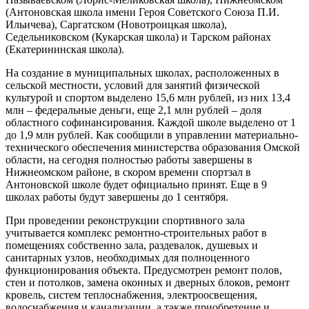
(Антоновская школа имени Героя Советского Союза П.И.
Ильичева), Саргатском (Новотроицкая школа),
Седельниковском (Кукарская школа) и Тарском районах
(Екатерининская школа).
На создание в муниципальных школах, расположенных в
сельской местности, условий для занятий физической
культурой и спортом выделено 15,6 млн рублей, из них 13,4
млн – федеральные деньги, еще 2,1 млн рублей – доля
областного софинансирования. Каждой школе выделено от 1
до 1,9 млн рублей. Как сообщили в управлении материально-
технического обеспечения министерства образования Омской
области, на сегодня полностью работы завершены в
Нижнеомском районе, в скором времени спортзал в
Антоновской школе будет официально принят. Еще в 9
школах работы будут завершены до 1 сентября.
При проведении реконструкции спортивного зала
учитывается комплекс ремонтно-строительных работ в
помещениях собственно зала, раздевалок, душевых и
санитарных узлов, необходимых для полноценного
функционирования объекта. Предусмотрен ремонт полов,
стен и потолков, замена оконных и дверных блоков, ремонт
кровель, систем теплоснабжения, электроосвещения,
водоснабжения и канализации, а также приобретение и