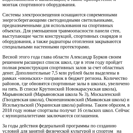
монтаж спортивного оборудования.
Системы электроосвещения оснащаются современными
энергосберегающими светодиодными светильниками,
предназначенными для использования на спортивных
объектах. Для уменьшения травмоопасности панели стен,
выступающие части конструкций, спортивных снарядов и
оборудования, а также радиаторы отопления закрываются
специальными настенными протекторами.
Весной этого года глава области Александр Бурков своим
решением расширил список школ, где в этом году пройдет
полная реконструкция спортивных залов за счет областных
денег. Дополнительные 7,5 млн рублей были выделены в
рамках «июньских» поправок в бюджет региона. Количество
районов, где обновятся спортивные залы в школах, увеличено
на пять. В списке Крутинский Новокарасукская школа),
Марьяновский (Марьяновская школа № 3), Москаленский
(Гвоздевская школа), Оконешниковский (Маяковская школа) и
Исилькульский (Украинская школа) районы. Таким образом, в
2018 году новые спортзалы получат 16 сельских школ. Сейчас
с муниципалитетами заключаются соглашения.
За годы действия федеральной программы по созданию
условий для занятий физической культурой и спортом на