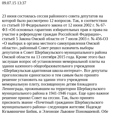
09.07.15 13:37
23 июня состоялась сессия районного совета депутатов на
которой было рассмотрено 12 вопросов. Так, в соответствии
со статьей 10 Федерального закона от 12 июня 2002 г. № 67-
ФЗ «Об основных гарантиях избирательных прав и права на
участие в референдуме граждан Российской Федерации»,
статьей 5 Закона Омской области от 7 июля 2003 г. № 456-ОЗ
«О выборах в органы местного самоуправления Омской
области», районный Совет решил назначить выборы
депутатов в Совет Шербакульского муниципального района
Омской области на 13 сентября 2015 года. Кроме этого был
заслушан вопрос об установлении мемориальной плиты на
здании казенного общеобразовательного учреждения
«Шербакульская адаптивная школа-интернат». Все депутаты
проголосовали единогласно и тем самым было принято
решение установить на здании этого учреждения
мемориальную плиту, посвященную детям блокадного
Ленинграда, проживавшим на территории Шербакульского
муниципального района в 1941-1946 годах. Еще одно важное
решение принял Совет на сессии. Так, было принято
присвоить звание «Почетный гражданин Шербакульского
муниципального района» следующим жителям: Надежде
Кузьминичне Бибик, и Элеоноре Львовне Пономаревой. Обе