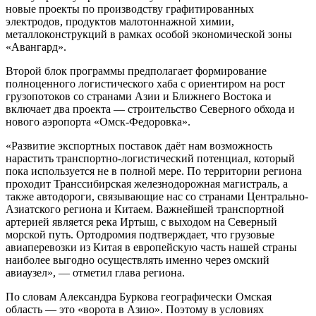
новые проекты по производству графитированных
электродов, продуктов малотоннажной химии,
металлоконструкций в рамках особой экономической зоны
«Авангард».
Второй блок программы предполагает формирование
полноценного логистического хаба с ориентиром на рост
грузопотоков со странами Азии и Ближнего Востока и
включает два проекта — строительство Северного обхода и
нового аэропорта «Омск-Федоровка».
«Развитие экспортных поставок даёт нам возможность
нарастить транспортно-логистический потенциал, который
пока используется не в полной мере. По территории региона
проходит Транссибирская железнодорожная магистраль, а
также автодороги, связывающие нас со странами Центрально-
Азиатского региона и Китаем. Важнейшей транспортной
артерией является река Иртыш, с выходом на Северный
морской путь. Ортодромия подтверждает, что грузовые
авиаперевозки из Китая в европейскую часть нашей страны
наиболее выгодно осуществлять именно через омский
авиаузел», — отметил глава региона.
По словам Александра Буркова географически Омская
область — это «ворота в Азию». Поэтому в условиях