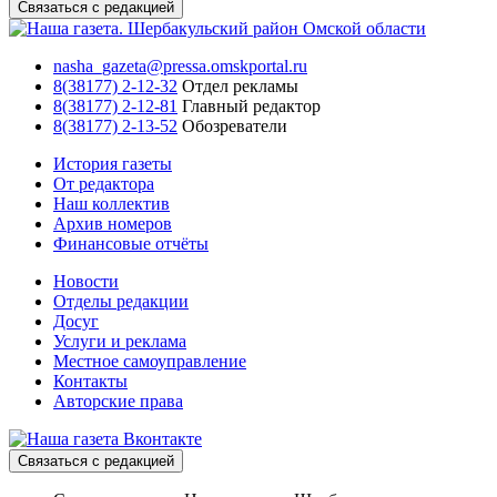
Связаться с редакцией
nasha_gazeta@pressa.omskportal.ru
8(38177) 2-12-32
Отдел рекламы
8(38177) 2-12-81
Главный редактор
8(38177) 2-13-52
Обозреватели
История газеты
От редактора
Наш коллектив
Архив номеров
Финансовые отчёты
Новости
Отделы редакции
Досуг
Услуги и реклама
Местное самоуправление
Контакты
Авторские права
Связаться с редакцией