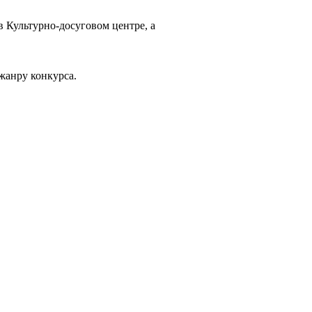
в Культурно-досуговом центре, а
жанру конкурса.
…