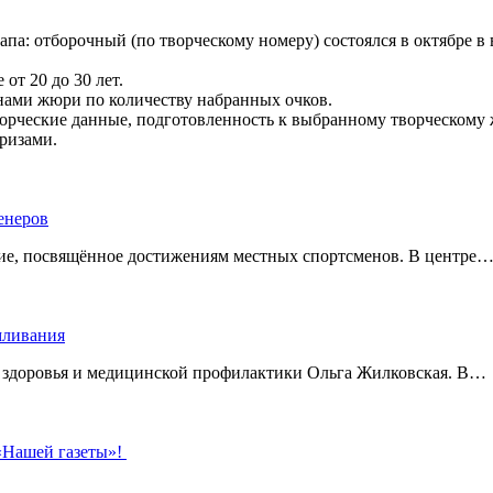
па: отборочный (по творческому номеру) состоялся в октябре в 
от 20 до 30 лет.
нами жюри по количеству набранных очков.
ворческие данные, подготовленность к выбранному творческому 
ризами.
енеров
тие, посвящённое достижениям местных спортсменов. В центре
рмливания
о здоровья и медицинской профилактики Ольга Жилковская. В…
 «Нашей газеты»!