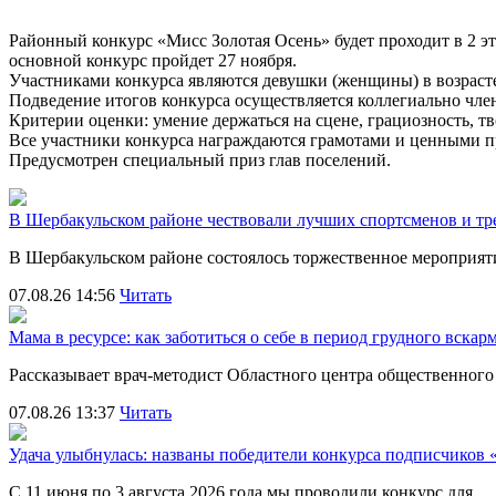
Районный конкурс «Мисс Золотая Осень» будет проходит в 2 эта
основной конкурс пройдет 27 ноября.
Участниками конкурса являются девушки (женщины) в возрасте 
Подведение итогов конкурса осуществляется коллегиально чле
Критерии оценки: умение держаться на сцене, грациозность, т
Все участники конкурса награждаются грамотами и ценными п
Предусмотрен специальный приз глав поселений.
В Шербакульском районе чествовали лучших спортсменов и тр
В Шербакульском районе состоялось торжественное мероприя
07.08.26 14:56
Читать
Мама в ресурсе: как заботиться о себе в период грудного вска
Рассказывает врач-методист Областного центра общественног
07.08.26 13:37
Читать
Удача улыбнулась: названы победители конкурса подписчиков
С 11 июня по 3 августа 2026 года мы проводили конкурс для…