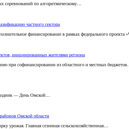
ных соревнований по алгоритмическому…
газификацию частного сектора
ополнительное финансирование в рамках федерального проекта
оектов, инициированных жителями региона
нию при софинансировании из областного и местных бюджетов
праздник — День Омской…
 районов Омской области
рку урожая. Главная сезонная сельскохозяйственная…