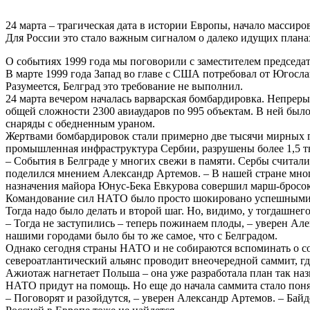
24 марта – трагическая дата в истории Европы, начало масси
Для России это стало важным сигналом о далеко идущих плана
О событиях 1999 года мы поговорили с заместителем председ
В марте 1999 года Запад во главе с США потребовал от Югосла
Разумеется, Белград это требование не выполнил.
24 марта вечером началась варварская бомбардировка. Непрер
общей сложности 2300 авиаударов по 995 объектам. В ней было
снаряды с обедненным ураном.
Жертвами бомбардировок стали примерно две тысячи мирных г
промышленная инфраструктура Сербии, разрушены более 1,5 ты
– События в Белграде у многих свежи в памяти. Сербы считали
поделился мнением Александр Артемов. – В нашей стране мног
назначения майора Юнус-Бека Евкурова совершил марш-бросок
Командование сил НАТО было просто шокировано успешными де
Тогда надо было делать и второй шаг. Но, видимо, у тогдашне
– Тогда не заступились – теперь пожинаем плоды, – уверен Але
нашими городами было бы то же самое, что с Белградом.
Однако сегодня страны НАТО и не собираются вспоминать о со
североатлантический альянс проводит внеочередной саммит, гд
Ажиотаж нагнетает Польша – она уже разработала план так наз
НАТО придут на помощь. Но еще до начала саммита стало поня
– Поговорят и разойдутся, – уверен Александр Артемов. – Байд