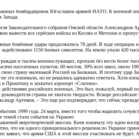
рованных бомбардировок Югославии армией НАТО. К военной опе
х Запада.
ателя Законодательного собрания Омской области Александром 
вии вывести все сербские войска из Косово и Метохии и пропуст
ывные бомбовые удары продолжались 78 дней. В ходе операции 
 задействовано 1150 боевых самолетов. На землю упали 420 тыся
раждан и тысяча военнослужащих, пропали без вести более тыс
сячи населенных пунктов, 60 мостов, 30% всех школ, около 100
 свою страну маленькой Россией на Балканах. И поэтому удар За
ие это понимали, но не решались адекватно ответить. Хотя поп
 в Приштину и захватил аэропорт «Слатина».
йствиями российских военных. Это был, пожалуй, первый посл
го руководителя страны не хватило твердости. Вскоре российск
ксандр Артемов. – Это еще раз подтверждает, что сейчас презид
бытиях 1999 года. 24 марта, вместо того чтобы выразить сочув
е темой стали события на Украине.
ываемой миротворческой миссии. Киев поначалу эту идею воспри
тно, что ни одного принципиального решения по Украине принят
ен заявил, что армия США в этой миссии участвовать не будет. А