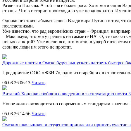
Россией в Европе тоже не найдется.
Разве что Польша. А той – все божья роса. Хотя мотивация Ва
страны. Что в истории происходило уже неоднократно. Именно
Однако не стоит забывать слова Владимира Путина о том, что
последствиями.
Уже известно, что ряд европейских стран – Франция, например, 
– Максимум, что могут решить на саммите НАТО, это оказать 
новых санкций? Уже ввели все, что могли, в ущерб интересам
свои же люди им этого не простят.
Дорожные плиты в Омске будут выпускать на треть быстрее бл
Предприятие ООО «ЖБИ 7», одно из старейших в строительно
06.08.26 06:13
Читать
Виталий Хоценко сообщил о введении в эксплуатацию почти 35
Новое жилье возводится по современным стандартам качества
05.08.26 14:56
Читать
Омских школьников и студентов пригласили принять участие