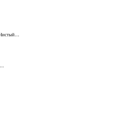
 «Чистый…
….