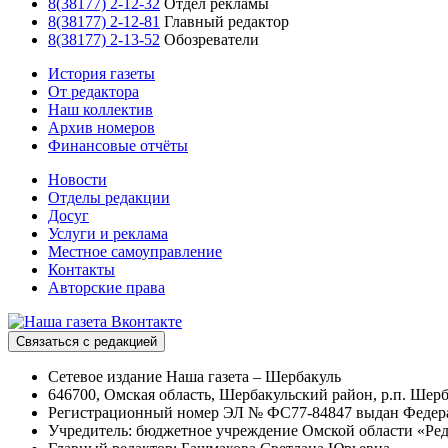
8(38177) 2-12-32
Отдел рекламы
8(38177) 2-12-81
Главный редактор
8(38177) 2-13-52
Обозреватели
История газеты
От редактора
Наш коллектив
Архив номеров
Финансовые отчёты
Новости
Отделы редакции
Досуг
Услуги и реклама
Местное самоуправление
Контакты
Авторские права
Связаться с редакцией
Сетевое издание Наша газета – Шербакуль
646700, Омская область, Шербакульский район, р.п. Шерба
Регистрационный номер ЭЛ № ФС77-84847 выдан Федерал
Учредитель: бюджетное учреждение Омской области «Ред