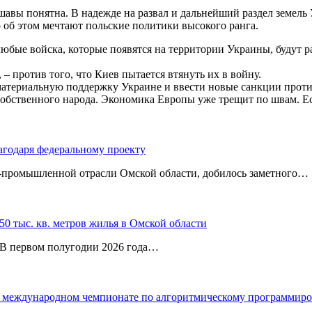
ршавы понятна. В надежде на развал и дальнейший раздел земель
 об этом мечтают польские политики высокого ранга.
 любые войска, которые появятся на территории Украины, будут
– против того, что Киев пытается втянуть их в войну.
материальную поддержку Украине и ввести новые санкции против
 собственного народа. Экономика Европы уже трещит по швам. Е
агодаря федеральному проекту
‑промышленной отрасли Омской области, добилось заметного…
0 тыс. кв. метров жилья в Омской области
. В первом полугодии 2026 года…
 в международном чемпионате по алгоритмическому программир