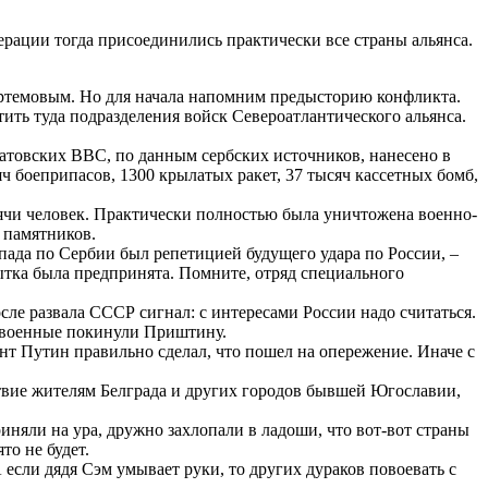
рации тогда присоединились практически все страны альянса.
Артемовым. Но для начала напомним предысторию конфликта.
ить туда подразделения войск Североатлантического альянса.
натовских ВВС, по данным сербских источников, нанесено в
ч боеприпасов, 1300 крылатых ракет, 37 тысяч кассетных бомб,
ячи человек. Практически полностью была уничтожена военно-
 памятников.
пада по Сербии был репетицией будущего удара по России, –
ытка была предпринята. Помните, отряд специального
е развала СССР сигнал: с интересами России надо считаться.
ие военные покинули Приштину.
ент Путин правильно сделал, что пошел на опережение. Иначе с
ствие жителям Белграда и других городов бывшей Югославии,
няли на ура, дружно захлопали в ладоши, что вот-вот страны
о не будет.
 если дядя Сэм умывает руки, то других дураков повоевать с