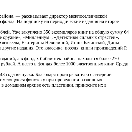
айона, — рассказывает директор межпоселенческой
 фонда. На подписку на периодические издания на второе
ублей. Уже закуплено 350 экземпляров книг на общую сумму 64
ое оружие», «Миллениум», «Детективы сильных страстей»,
 Алексеева, Екатерины Неволиной, Инны Бачинской, Дины
ругие издания. Это классика, поэзия, книги произведений Р.
зданий, а в фондах библиотек района находится более 270
 рублей. А всего в фондах более 1000 электронных книг. Среди
948 года выпуска. Благодаря проигрывателю с лазерной
ть имеющуюся фонотеку при проведении различных
с в домашнем архиве есть пластинки, приносите их в
…