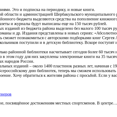
ями. Это и подписка на периодику, и новые книги.
й области и администрацией Шербакульского муниципального р
айонного бюджета выделяются средства на пополнение книжного
азеты и журналы будут выписаны еще на 150 тысяч рублей.
х изданий из бюджета района выделено без малого 100 тысяч р
романы и др. Издания представлены в новых сериях: «Абсолютн
ь сможет познакомиться с авторскими подборками книг Сергея
ьников поступили и в детскую библиотеку. Вскоре поступят и д
ько районной библиотеки насчитывает сегодня более 60 тысяч и
о в этом году для них закуплены электронные книги на 35 тысяч
ах народов России.
льных изданий – около 1400 пластинок разных лет, начиная с 1
 Всероссийскому дню библиотек, теперь мы сможем использова
оение. Хочу обратиться к жителям района с просьбой. Если у ва
енеров
тие, посвящённое достижениям местных спортсменов. В центре