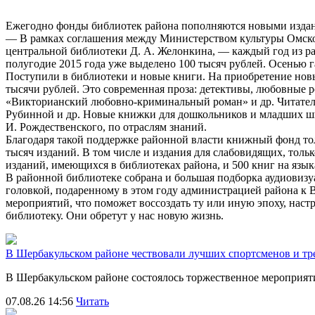
Ежегодно фонды библиотек района пополняются новыми издани
— В рамках соглашения между Министерством культуры Омско
центральной библиотеки Д. А. Желонкина, — каждый год из р
полугодие 2015 года уже выделено 100 тысяч рублей. Осенью г
Поступили в библиотеки и новые книги. На приобретение новы
тысячи рублей. Это современная проза: детективы, любовные 
«Викторианский любовно-криминальный роман» и др. Читател
Рубинной и др. Новые книжки для дошкольников и младших школ
И. Рождественского, по отраслям знаний.
Благодаря такой поддержке районной власти книжный фонд тол
тысяч изданий. В том числе и издания для слабовидящих, тольк
изданий, имеющихся в библиотеках района, и 500 книг на язык
В районной библиотеке собрана и большая подборка аудиовизуа
головкой, подаренному в этом году администрацией района к
мероприятий, что поможет воссоздать ту или иную эпоху, настр
библиотеку. Они обретут у нас новую жизнь.
В Шербакульском районе чествовали лучших спортсменов и тр
В Шербакульском районе состоялось торжественное мероприя
07.08.26 14:56
Читать