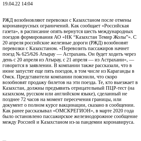
19.04.22 14:04
РЖД возобновляют перевозки с Казахстаном после отмены
коронавирусных ограничений. Как сообщает «Российская
газета», в расписание опять вернутся шесть международных
поездов формирования АО «НК “Казахстан Темир Жолы”». С
20 апреля российские железные дороги (РЖД) возобновят
перевозки с Казахстаном. «Перевозить пассажиров начнет
поезд № 625/626 Атырау — Астрахань. Он будет ходить через
день с 20 апреля из Атырау, с 21 апреля — из Астрахани», —
говорится в заявлении. В компании также рассказали, что в
июне запустят еще пять поездов, в том числе из Караганды в
Омск. Представители компании пояснили, что скоро
возобновят продажу билетов на эти поезда. Те, кто выезжает в
Казахстан, должны предъявить отрицательный ПЦР-тест (на
казахском, русском или английском языке), сделанный не
позднее 72 часов на момент пересечения границы, или
документ о полном курсе вакцинации, сказано в сообщении.
Как ранее рассказывал «ОМСКРЕГИОН», в марте 2020 года
было остановлено пассажирское железнодорожное сообщение
между Россией и Казахстаном из-за пандемии коронавируса.