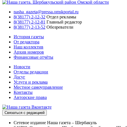
nasha_gazeta@pressa.omskportal.ru
8(38177) 2-12-32
Отдел рекламы
8(38177) 2-12-81
Главный редактор
8(38177) 2-13-52
Обозреватели
История газеты
От редактора
Наш коллектив
Архив номеров
Финансовые отчёты
Новости
Отделы редакции
Досуг
Услуги и реклама
Местное самоуправление
Контакты
Авторские права
Связаться с редакцией
Сетевое издание Наша газета – Шербакуль