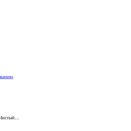
ованию
 «Чистый…