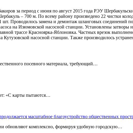
киров за период с июня по август 2015 года РЭУ Шербакульск
 п. Шербакуль – 700 м. По всему району произведено 22 чистки к
1 шт. Проводилось замена и демонтаж шланговых соединений по 
 насоса на Изюмовской насосной станции. Установлены затворы 
главной трассе Красноярка-Яблоновка. Частных врезок выполнено
 на Кутузовской насосной станции. Также производилось устран
чественного посевного материала, требующий…
: «С карты пытаются…
 продолжается масштабное благоустройство общественных прост
ории обновляют комплексно, формируя удобную городскую…