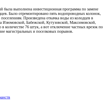
ий была выполнена инвестиционная программа по замене
олодцев. Было отремонтировано пять водопроводных колонок,
поселениям. Произведена откачка воды из колодцев в
на Изюмовской, Бабежской, Кутузовской, Максимовской,
 в количестве 76 штук, а вот отключение частных врезок по
ение магистральных и поселковых порывов.
ранств