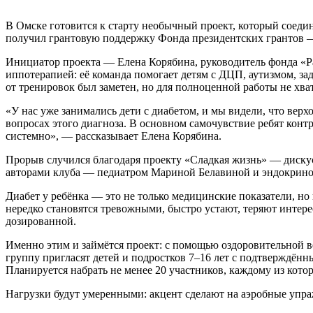
В
Омске
готовится
к
старту
необычный
проект,
который
соеди
получил
грантовую
поддержку
Фонда
президентских
грантов
—
Инициатор
проекта
— Елена
Корябина,
руководитель
фонда
«Р
иппотерапией:
её
команда
помогает
детям
с
ДЦП,
аутизмом,
за
от
тренировок
был
заметен,
но
для
полноценной
работы
не
хва
«У
нас
уже
занимались
дети
с
диабетом,
и
мы
видели,
что
верхо
вопросах
этого
диагноза.
В
основном
самочувствие
ребят
контр
системно»,
— рассказывает
Елена
Корябина.
Прорыв
случился
благодаря
проекту
«Сладкая
жизнь»
— диску
авторами
клуба
— педиатром
Мариной
Белавиной
и
эндокрино
Диабет
у
ребёнка
— это
не
только
медицинские
показатели,
но
нередко
становятся
тревожными,
быстро
устают,
теряют
интере
дозированной.
Именно
этим
и
займётся
проект:
с
помощью
оздоровительной
в
группу
пригласят
детей
и
подростков
7–16
лет
с
подтверждённ
Планируется
набрать
не
менее
20
участников,
каждому
из
кото
Нагрузки
будут
умеренными:
акцент
сделают
на
аэробные
упра