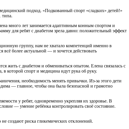
едицинский
подход.
«Подкованный
спорт
«сладких»
детей!»
1
типа.
ена
много
лет
занимается
адаптивным
конным
спортом
и
рамму
для
ребят
с
диабетом
зрела
давно:
положительный
эффект
кционную
группу,
нам
не
хватало
компетенций
именно
в
ся
всё
более
актуальной
— и
хочется
действовать
тся
жить
с
диабетом
и
обмениваться
опытом.
Елена
связалась
с
а,
в
которой
спорт
и
медицина
идут
рука
об
руку.
аничения,
необходимость
менять
привычки.
Из‑за
этого
дети
одима
— главное,
чтобы
она
была
безопасной
и
грамотно
ляемости
у
ребят,
одновременно
укрепляя
их
здоровье.
В
словие
— умение
ребёнка
контролировать
своё
состояние.
о
не
создают
риска
гликемических
отклонений.