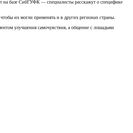
т
на
базе
СибГУФК
— специалисты
расскажут
о
специфике
чтобы
их
могли
применять
и
в
других
регионах
страны.
ментом
улучшения
самочувствия,
а
общение
с
лошадьми
…