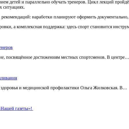
нием
детей
и
параллельно
обучать
тренеров.
Цикл
лекций
пройдё
х
ситуациях.
х
рекомендаций:
наработки
планируют
оформить
документально,
ровки,
а
комплексная
поддержка:
здесь
спорт
становится
инстру
енеров
тие, посвящённое достижениям местных спортсменов. В центре
рмливания
о здоровья и медицинской профилактики Ольга Жилковская. В…
 «Нашей газеты»!