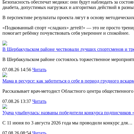
Безопасность
обеспечат
медики:
они
будут
наблюдать
за
состоя
диабета,
допустимых
нагрузках
и
алгоритмах
действий
в
разны
В
перспективе
результаты
проекта
лягут
в
основу
методически
«Подкованный
спорт
«сладких»
детей!»
— это
не
просто
трени
помогает
ребёнку
почувствовать
себя
увереннее
и
спокойнее.
В Шербакульском районе чествовали лучших спортсменов и тр
В Шербакульском районе состоялось торжественное мероприя
07.08.26 14:56
Читать
Мама в ресурсе: как заботиться о себе в период грудного вска
Рассказывает врач-методист Областного центра общественног
07.08.26 13:37
Читать
Удача улыбнулась: названы победители конкурса подписчиков
С 11 июня по 3 августа 2026 года мы проводили конкурс для…
07.08.26 08:54
Читать