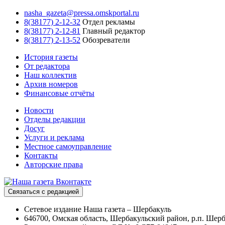
nasha_gazeta@pressa.omskportal.ru
8(38177) 2-12-32
Отдел рекламы
8(38177) 2-12-81
Главный редактор
8(38177) 2-13-52
Обозреватели
История газеты
От редактора
Наш коллектив
Архив номеров
Финансовые отчёты
Новости
Отделы редакции
Досуг
Услуги и реклама
Местное самоуправление
Контакты
Авторские права
Связаться с редакцией
Сетевое издание Наша газета – Шербакуль
646700, Омская область, Шербакульский район, р.п. Шерба