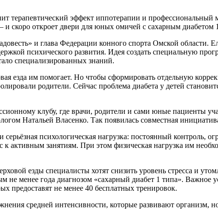
нит
терапевтический
эффект
иппотерапии
и
профессиональный
м
 и
скоро
откроет
двери
для
юных
омичей
с
сахарным
диабетом
адовесть»
и
глава
Федерации
конного
спорта
Омской
области.
Ел
держкой
психического
развития.
Идея
создать
специальную
прог
тало
специализированных
знаний.
вая
езда
им
помогает.
Но
чтобы
сформировать
отдельную
корре
олировали
родители.
Сейчас
проблема
диабета
у
детей
становит
ссионному
клубу,
где
врачи,
родители
и
сами
юные
пациенты
уча
логом
Натальей
Власенко.
Так
появилась
совместная
инициатив
и
серьёзная
психологическая
нагрузка:
постоянный
контроль,
огр
с
к
активным
занятиям.
При
этом
физическая
нагрузка
им
необх
ерховой
езды
специалисты
хотят
снизить
уровень
стресса
и
утом
ым
не
менее
года
диагнозом
«сахарный
диабет
1
типа».
Важное
у
рых
предоставят
не
менее
40
бесплатных
тренировок.
жнения
средней
интенсивности,
которые
развивают
организм,
н